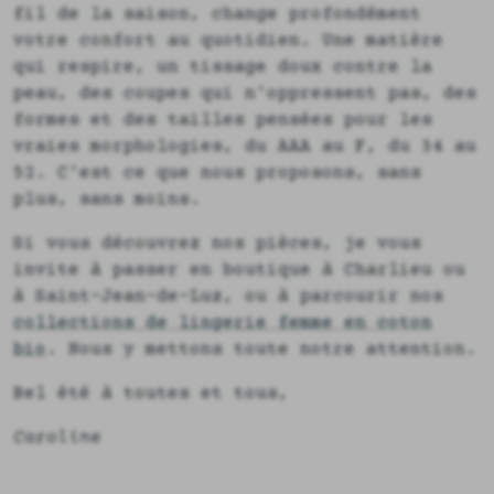
fil de la saison, change profondément
votre confort au quotidien. Une matière
qui respire, un tissage doux contre la
peau, des coupes qui n'oppressent pas, des
formes et des tailles pensées pour les
vraies morphologies, du AAA au F, du 34 au
52. C'est ce que nous proposons, sans
plus, sans moins.
Si vous découvrez nos pièces, je vous
invite à passer en boutique à Charlieu ou
à Saint-Jean-de-Luz, ou à parcourir nos
collections de lingerie femme en coton
bio
. Nous y mettons toute notre attention.
Bel été à toutes et tous,
Caroline