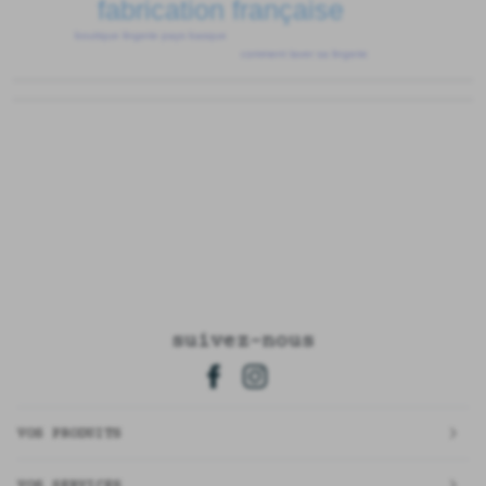
fabrication française
boutique lingerie pays basque
comment laver sa lingerie
suivez-nous
VOS PRODUITS
VOS SERVICES