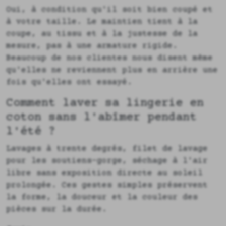
Oui, à condition qu'il soit bien coupé et
à votre taille. Le maintien tient à la
coupe, au tissu et à la justesse de la
mesure, pas à une armature rigide.
Beaucoup de nos clientes nous disent même
qu'elles ne reviennent plus en arrière une
fois qu'elles ont essayé.
Comment laver sa lingerie en
coton sans l'abîmer pendant
l'été ?
Lavages à trente degrés, filet de lavage
pour les soutiens-gorge, séchage à l'air
libre sans exposition directe au soleil
prolongée. Ces gestes simples préservent
la forme, la douceur et la couleur des
pièces sur la durée.