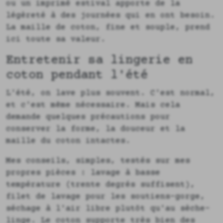
ou un imprimé estival apporte de la
légèreté à des journées qui en ont besoin.
La maille de coton, fine et souple, prend
ici toute sa valeur.
Entretenir sa lingerie en
coton pendant l'été
L'été, on lave plus souvent. C'est normal,
et c'est même nécessaire. Mais cela
demande quelques précautions pour
conserver la forme, la douceur et la
maille du coton intactes.
Mes conseils, simples, testés sur mes
propres pièces : lavage à basse
température (trente degrés suffisent),
filet de lavage pour les soutiens-gorge,
séchage à l'air libre plutôt qu'au sèche-
linge. Le coton supporte très bien des