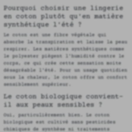
Pourquoi choisir une lingerie
en coton plutôt qu'en matière
synthétique l'été ?
Le coton est une fibre végétale qui
absorbe la transpiration et laisse la peau
respirer. Les matières synthétiques comme
le polyester piègent l'humidité contre le
corps, ce qui crée cette sensation moite
désagréable l'été. Pour un usage quotidien
sous la chaleur, le coton offre un confort
sensiblement supérieur.
Le coton biologique convient-
il aux peaux sensibles ?
Oui, particulièrement bien. Le coton
biologique est cultivé sans pesticides
chimiques de synthèse ni traitements