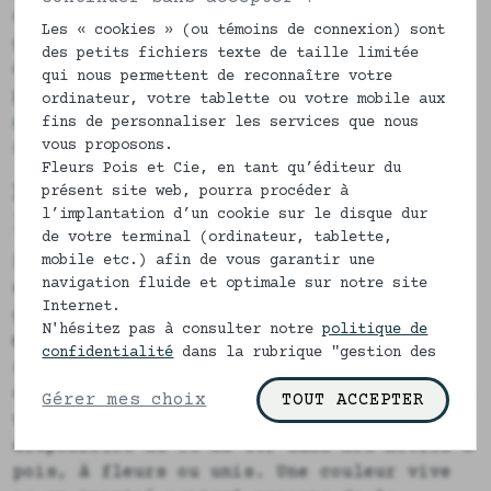
coupe et au choix du tissu et non pas
Les « cookies » (ou témoins de connexion) sont
grâce à des armatures rigides. Si vous
des petits fichiers texte de taille limitée
découvrez cette approche, notre article
qui nous permettent de reconnaître votre
pourquoi mettre un soutien-gorge sans
ordinateur, votre tablette ou votre mobile aux
armature
reprend tous les points qui me
fins de personnaliser les services que nous
vous proposons.
semblent importants.
Fleurs Pois et Cie, en tant qu’éditeur du
Le caraco, la pièce d'été à
présent site web, pourra procéder à
l’implantation d’un cookie sur le disque dur
laquelle on pense rarement
de votre terminal (ordinateur, tablette,
mobile etc.) afin de vous garantir une
Le caraco est sous-estimé. Pourtant, c'est
navigation fluide et optimale sur notre site
exactement le genre de pièce qui fait
Internet.
gagner en confort l'été. Porté seul à la
N'hésitez pas à consulter notre
politique de
maison quand la chaleur est forte, glissé
confidentialité
dans la rubrique "gestion des
sous un chemisier transparent, ou utilisé
cookies" pour en savoir plus.
comme haut de pyjama léger, il a plusieurs
Gérer mes choix
TOUT ACCEPTER
usages. Nos caracos en coton imprimé sont
disponibles du 34 au 44, dans nos motifs à
pois, à fleurs ou unis. Une couleur vive