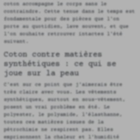
coton accompagne le corps sans le
contraindre. Cette tenue dans le temps est
fondamentale pour des pièces que l'on
porte au quotidien, lave souvent, et que
l'on souhaite retrouver intactes l'été
suivant.
Coton contre matières
synthétiques : ce qui se
joue sur la peau
C'est sur ce point que j'aimerais être
très claire avec vous. Les vêtements
synthétiques, surtout en sous-vêtement,
posent un vrai problème en été. Le
polyester, le polyamide, l'élasthanne,
toutes ces matières issues de la
pétrochimie ne respirent pas. Elles
emprisonnent la chaleur et l'humidité