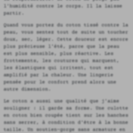
l'humidité contre le corps. Il la laisse
partir.
Quand vous portez du coton tissé contre la
peau, vous sentez tout de suite un toucher
doux, sec, léger. Cette douceur est encore
plus précieuse l'été, parce que la peau
est plus sensible, plus réactive. Les
frottements, les coutures qui marquent,
les élastiques qui irritent, tout est
amplifié par la chaleur. Une lingerie
pensée pour le confort prend alors une
autre dimension.
Le coton a aussi une qualité que j'aime
souligner : il garde sa forme. Une culotte
en coton bien coupée tient sur les hanches
sans serrer, à condition d'être à la bonne
taille. Un soutien-gorge sans armature en