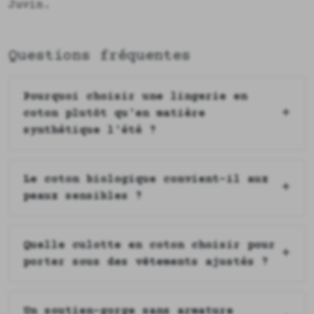
Juvin.
Questions fréquentes
Pourquoi choisir une lingerie en
coton plutôt qu'en matière
synthétique l'été ?
Le coton biologique convient-il aux
peaux sensibles ?
Quelle culotte en coton choisir pour
porter sous des vêtements ajustés ?
Un soutien-gorge sans armature