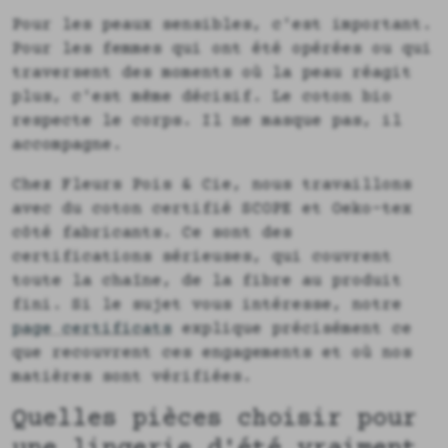
Pour les peaux sensibles, c'est important.
Pour les femmes qui ont été opérées ou qui
traversent des moments où la peau réagit
plus, c'est même décisif. Le coton bio
respecte le corps. Il ne masque pas, il
accompagne.
Chez Fleurs Pois & Cie, nous travaillons
avec du coton certifié SCOPE et Oeko-tex
côté fabricants. Ce sont des
certifications sérieuses, qui couvrent
toute la chaîne, de la fibre au produit
fini. Si le sujet vous intéresse, notre
page certificats
explique précisément ce
que recouvrent ces engagements et où nos
matières sont vérifiées.
Quelles pièces choisir pour