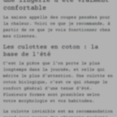
une lingerie d'été vraiment
confortable
La saison appelle des coupes pensées pour
la chaleur. Voici ce que je recommande, à
partir de ce que je vois fonctionner chez
mes clientes.
Les culottes en coton : la
base de l'été
C'est la pièce que l'on porte le plus
longtemps dans la journée, et celle qui
mérite le plus d'attention. Une culotte en
coton biologique, c'est ce qui change le
confort général d'une tenue d'été.
Plusieurs formes sont possibles selon
votre morphologie et vos habitudes.
La culotte invisible est ma recommandation