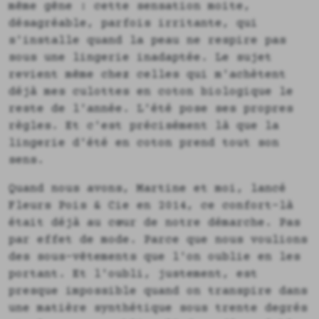
même gêne : cette sensation moite,
désagréable, parfois irritante, qui
s'installe quand la peau ne respire pas
sous une lingerie inadaptée. Le sujet
revient même chez celles qui m'achètent
déjà mes culottes en coton biologique le
reste de l'année. L'été pose ses propres
règles. Et c'est précisément là que la
lingerie d'été en coton prend tout son
sens.
Quand nous avons, Martine et moi, lancé
Fleurs Pois & Cie en 2014, ce confort-là
était déjà au cœur de notre démarche. Pas
par effet de mode. Parce que nous voulions
des sous-vêtements que l'on oublie en les
portant. Et l'oubli, justement, est
presque impossible quand on transpire dans
une matière synthétique sous trente degrés