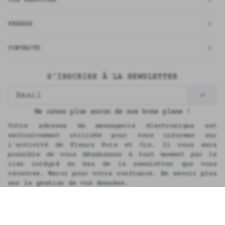
PRESSE
CONTACTS
S'INSCRIRE À LA NEWSLETTER
Ne ratez plus aucun de nos bons plans !
Votre adresse de messagerie électronique est
exclusivement utilisée pour vous informer sur
l'activité de Fleurs Pois et Cie. Il vous sera
possible de vous désabonner à tout moment par le
lien intégré en bas de la newsletter que vous
recevrez. Merci pour votre confiance.
En savoir plus
sur la gestion de vos données.
English