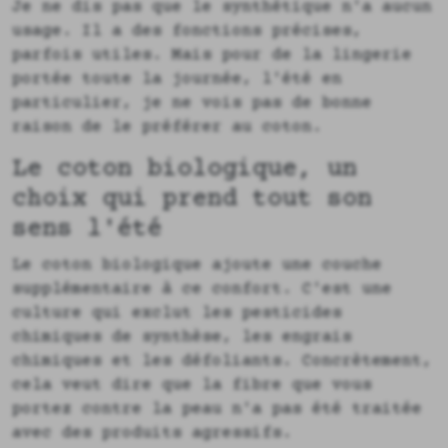
Je ne dis pas que le synthétique n'a aucun
usage. Il a des fonctions précises,
parfois utiles. Mais pour de la lingerie
portée toute la journée, l'été en
particulier, je ne vois pas de bonne
raison de le préférer au coton.
Le coton biologique, un
choix qui prend tout son
sens l'été
Le coton biologique ajoute une couche
supplémentaire à ce confort. C'est une
culture qui exclut les pesticides
chimiques de synthèse, les engrais
chimiques et les défoliants. Concrètement,
cela veut dire que la fibre que vous
portez contre la peau n'a pas été traitée
avec des produits agressifs.