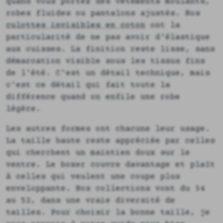
quand vous portez des vêtements moulants,
robes fluides ou pantalons ajustés. Nos
culottes invisibles en coton
ont la
particularité de ne pas avoir d'élastique
aux cuisses. La finition reste lisse, sans
démarcation visible sous les tissus fins
de l'été. C'est un détail technique, mais
c'est ce détail qui fait toute la
différence quand on enfile une robe
légère.
Les autres formes ont chacune leur usage.
La taille haute reste appréciée par celles
qui cherchent un maintien doux sur le
ventre. Le boxer couvre davantage et plaît
à celles qui veulent une coupe plus
enveloppante. Nos collections vont du 34
au 52, dans une vraie diversité de
tailles. Pour choisir la bonne taille, je