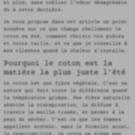
et plus, sans oublier l'odeur désagréable
du à cette dernière.
Je vous propose dans cet article un point
honnête sur ce que change réellement le
coton en été, comment choisir vos pièces
et votre taille, et ce que je conseille à
mes clientes quand la chaleur s'installe.
Pourquoi le coton est la
matière la plus juste l'été
Le coton est une fibre végétale. C'est sa
nature qui fait toute la différence quand
la température grimpe. Une fibre naturelle
absorbe la transpiration, la diffuse à
travers la maille tissée, et permet à la
peau de sécher. C'est ce que les femmes
appellent souvent, sans le formuler ainsi,
la respirabilité. Le coton ne piège pas