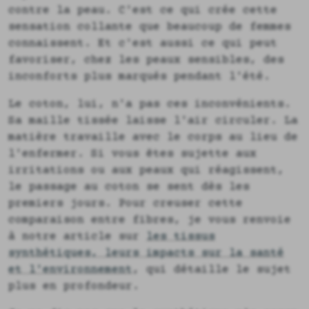
contre la peau. C'est ce qui crée cette
sensation collante que beaucoup de femmes
connaissent. Et c'est aussi ce qui peut
favoriser, chez les peaux sensibles, des
inconforts plus marqués pendant l'été.
Le coton, lui, n'a pas ces inconvénients.
Sa maille tissée laisse l'air circuler. La
matière travaille avec le corps au lieu de
l'enfermer. Si vous êtes sujette aux
irritations ou aux peaux qui réagissent,
le passage au coton se sent dès les
premiers jours. Pour creuser cette
comparaison entre fibres, je vous renvoie
à notre article sur
les tissus
synthétiques, leurs impacts sur la santé
et l'environnement
, qui détaille le sujet
plus en profondeur.