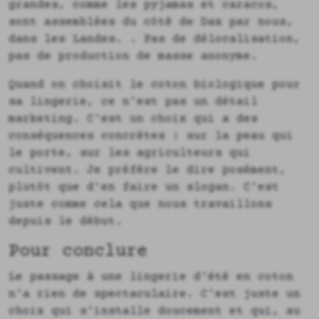
grandes, comme les pyjamas et caracos,
sont assemblées du côté de Dax par nous,
dans les Landes. . Pas de délocalisation,
pas de production de masse anonyme.
Quand on choisit le coton biologique pour
sa lingerie, ce n'est pas un détail
marketing. C'est un choix qui a des
conséquences concrètes : sur la peau qui
le porte, sur les agriculteurs qui
cultivent. Je préfère le dire posément,
plutôt que d'en faire un slogan. C'est
juste comme cela que nous travaillons
depuis le début.
Pour conclure
Le passage à une lingerie d'été en coton
n'a rien de spectaculaire. C'est juste un
choix qui s'installe doucement et qui, au