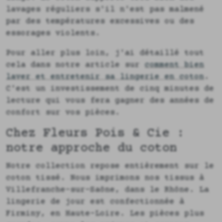
lavages réguliers s'il n'est pas malmené
par des températures excessives ou des
essorages violents.
Pour aller plus loin, j'ai détaillé tout
cela dans notre article sur
comment bien
laver et entretenir sa lingerie en coton
.
C'est un investissement de cinq minutes de
lecture qui vous fera gagner des années de
confort sur vos pièces.
Chez Fleurs Pois & Cie :
notre approche du coton
Notre collection repose entièrement sur le
coton tissé. Nous imprimons nos tissus à
Villefranche-sur-Saône, dans le Rhône. La
lingerie de jour est confectionnée à
Firminy, en Haute-Loire. Les pièces plus