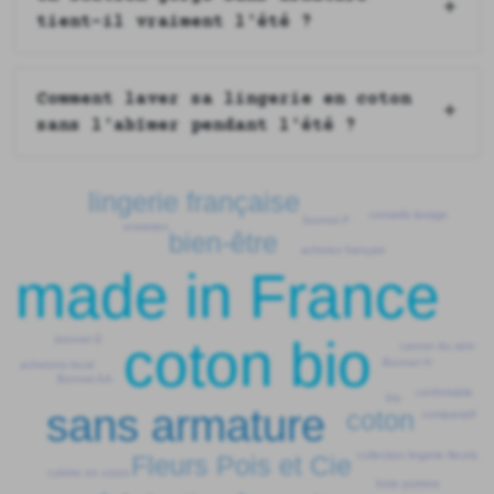
tient-il vraiment l'été ?
Comment laver sa lingerie en coton
sans l'abîmer pendant l'été ?
lingerie française
conseils lavage
bonnet F
entretien
bien-être
achetez français
made in France
coton bio
bonnet E
cancer du sein
Bonnet H
achetons local
Bonnet AA
confortable
bio
sans armature
coton
comparatif
collection lingerie fleuris
Fleurs Pois et Cie
culotte en coton
forte poitrine