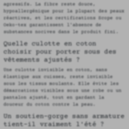
agressifs. La fibre reste douce,
hypoallergénique pour la plupart des peaux
réactives, et les certifications Scope ou
Oeko-tex garantissent l'absence de
substances nocives dans le produit fini.
Quelle culotte en coton
choisir pour porter sous des
vêtements ajustés ?
Une culotte invisible en coton, sans
élastique aux cuisses, reste invisible
sous les tissus moulants. Elle évite les
démarcations visibles sous une robe ou un
pantalon ajusté, tout en gardant la
douceur du coton contre la peau.
Un soutien-gorge sans armature
tient-il vraiment l'été ?