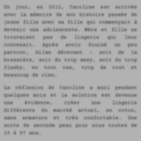
Un jour, en 2012, Caroline est arrivée
avec la mémoire de son histoire passée de
jeune fille avec sa fille qui commençait à
devenir une adolescente. Mère et fille ne
trouvaient pas de lingerie qui leur
convenait. Après avoir fouiné un peu
partout, bilan décevant : soit de la
brassière, soit du trop sexy, soit du trop
flashy, en tout cas, trop de tout et
beaucoup de rien.
La réflexion de Caroline a muri pendant
quelques mois et la solution est devenue
une évidence, créer une lingerie
différente du marché actuel, en coton,
sans armature et très confortable. Une
sorte de seconde peau pour nous toutes de
10 à 97 ans.