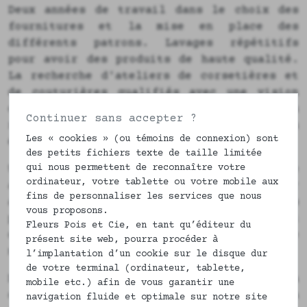
Deux années de travail dans le choix des
fournitures et la mise en place des
différents patrons. Lavages répétitifs
pour avoir des produits de haute qualité.
La recherche d'ateliers de corsetières et
de couturières qualifiés avec une vision
commune de la vie, du travail et du
Continuer sans accepter ?
respect des uns et des autres et bien
Les « cookies » (ou témoins de connexion) sont
évidemment tout en France.
des petits fichiers texte de taille limitée
qui nous permettent de reconnaître votre
Une fois tout cela mis en place, Caroline
ordinateur, votre tablette ou votre mobile aux
a déménagé du Sud-Ouest pour s'installer
fins de personnaliser les services que nous
au près de nos fabricants et fournisseurs
vous proposons.
pour être plus réactive et surtout
Fleurs Pois et Cie, en tant qu’éditeur du
optimiser au maximum le coût carbone de
présent site web, pourra procéder à
nos articles.
l’implantation d’un cookie sur le disque dur
de votre terminal (ordinateur, tablette,
Depuis 2014, date officielle de la
mobile etc.) afin de vous garantir une
création de notre marque, notre gamme a
navigation fluide et optimale sur notre site