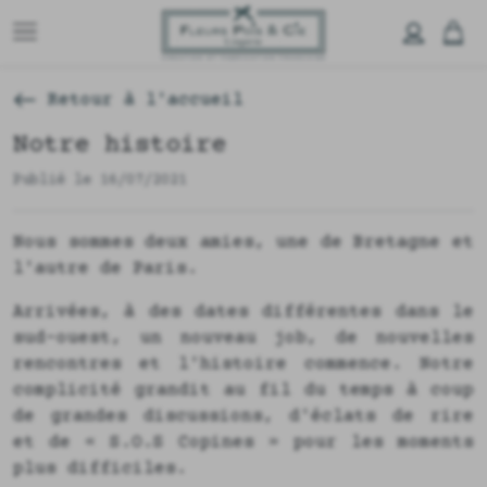
Retour à l'accueil
Notre histoire
Publié le 16/07/2021
Nous sommes deux amies, une de Bretagne et
l'autre de Paris.
Arrivées, à des dates différentes dans le
sud-ouest, un nouveau job, de nouvelles
rencontres et l'histoire commence. Notre
complicité grandit au fil du temps à coup
de grandes discussions, d'éclats de rire
et de « S.O.S Copines » pour les moments
plus difficiles.