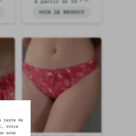
Valentine
00
€ 00
À partir de 58
VOIR LE PRODUIT
s texte de
r, votre
ue nous