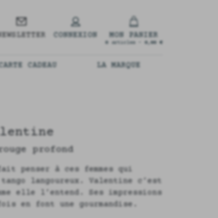
NEWSLETTER
CONNEXION
MON PANIER
0
articles -
0,00 €
CARTE CADEAU
LA MARQUE
lentine
rouge profond
fait penser à ces femmes qui
 tango langoureux. Valentine c’est
mme elle l’entend. Ses impressions
fois en font une gourmandise.