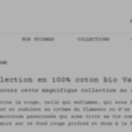
NOS PYJAMAS
COLLECTIONS
INE
lection en 100% coton bio Va
uvrez cette magnifique collection au 
ntine la rouge, celle qui enflamme, qui nous 
ent et ondulent au rythme du flamenco ou d’un
amoureuse passionnée qui aime vivre sa vie co
emire sur ce fond rouge profond et doux à la 