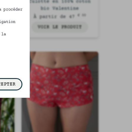
en
Culotte en 100% coton
bio Valentine
a procéder
00
€ 00
À partir de 47
igation
VOIR LE PRODUIT
 la
CEPTER