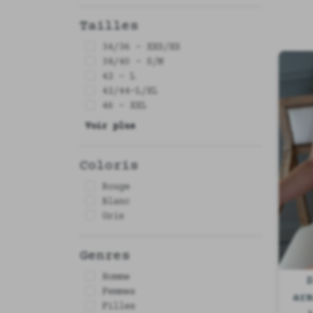
Tailles
34/36 - XXS/XS
38/40 - S/M
42 - L
42/44-L/XL
46 - XXL
Voir plus
Coloris
Rouge
Blanc
Gris
Genres
Homme
Femmes
ar
Filles