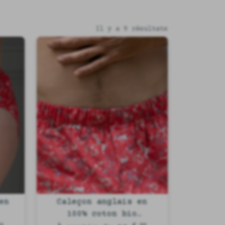
Il y a 9 résultats
en
Caleçon anglais en
100% coton bio