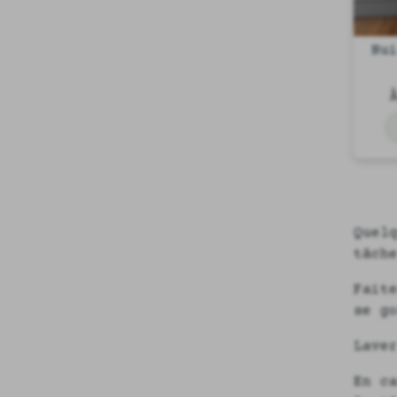
Nu
Quel
tâch
Fait
se g
Lave
En c