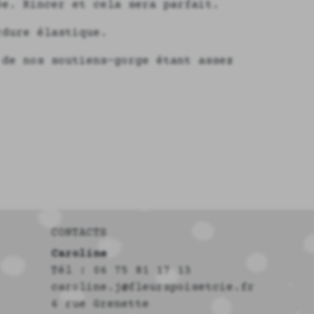
ée. Rincer et cela sera parfait.
rdure élastique.
 de nos soutiens-gorge étant assez
CONTACTS
Caroline
Tél : 06 75 81 17 13
caroline.j@fleurspoisetcie.fr
6 rue Grenette