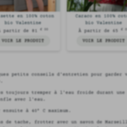
isette en 100% coton
Caraco en 100% cot
bio Valentine
bio Valentine
€ 00
€ 
À partir de 81
À partir de 65
VOIR LE PRODUIT
VOIR LE PRODUIT
ques petits conseils d'entretien pour garder 
e.
es toujours tremper à l'eau froide durant une
onfle avec l'eau.
r ensuite à 40° C maximum.
as de tache, frotter avec un savon de Marseil