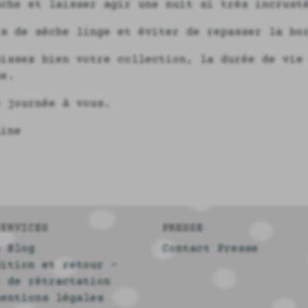
âche et laisser agir une nuit si très incrust
is de sèche linge et éviter de repasser la bo
sissez bien votre collection, la durée de vie
ue.
e journée à vous.
line
SERVICES
PRESSE
e Blog
Contact Presse
dition et retour -
t de rétractation
mentions légales