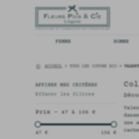
FEMME
HOMME
ACCUEIL
>
TOUS LES COTONS BIO
>
VALENT
Col
AFFINER MES CRITÈRES
Effacer les filtres
Déco
Vale
Prix -
47 à 106 €
dans
une 
cach
47 €
106 €