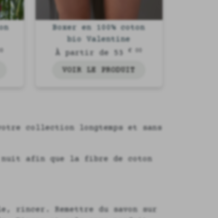
on
Boxer en 100% coton
bio Valentine
00
€ 00
À partir de 53
VOIR LE PRODUIT
votre collection longtemps et sans
 nuit afin que la fibre de coton
le, rincer. Remettre du savon sur