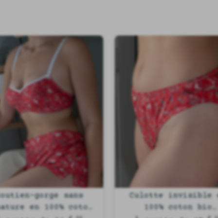
Soutien-gorge sans
Culotte invisible 
mature en 100% coton
100% coton bio