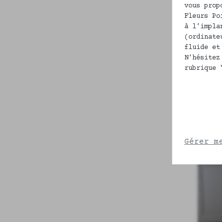
S
vous prop
Fleurs Po
à l’impla
(ordinate
fluide et
N'hésitez
rubrique 
Gérer m