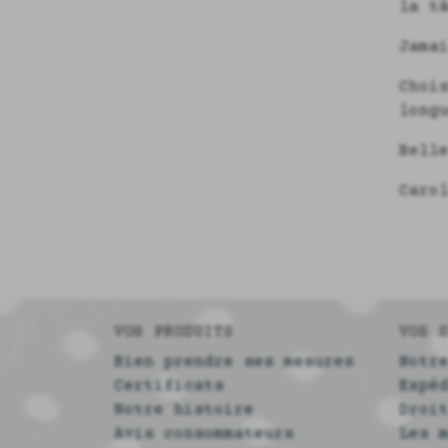
la t
Jama
Choi
long
Bell
Caro
VOS PRODUITS
VOS 
Bien prendre ses mesures
Notr
Certificats
Expé
Notre histoire
Droi
Avis consommateurs
Les 