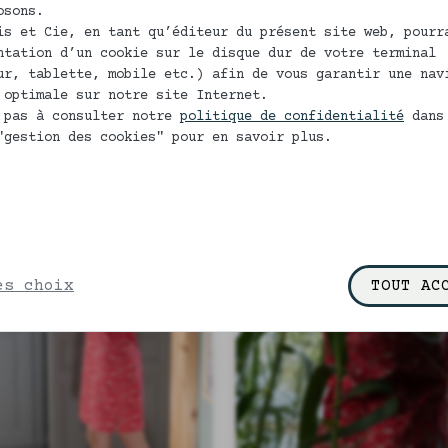
horty en 100% coton
caleçon américain 
osons.
bio Valentine
100% coton bio
is et Cie, en tant qu’éditeur du présent site web, pourr
Valentine
ntation d’un cookie sur le disque dur de votre terminal
€ 00
€ 
À partir de 53
À partir de 58
ur, tablette, mobile etc.) afin de vous garantir une nav
VOIR LE PRODUIT
VOIR LE PRODUIT
 optimale sur notre site Internet.
 pas à consulter notre
politique de confidentialité
dans
"gestion des cookies" pour en savoir plus.
es choix
TOUT AC