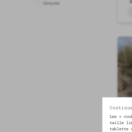
Garçons
Continu
Les « coo
taille li
tablette 