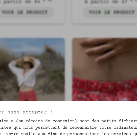
bio Valentine
Valentine
€ 00
€ 
À partir de 86
À partir de 47
VOIR LE PRODUIT
VOIR LE PRODUIT
er sans accepter ?
kies » (ou témoins de connexion) sont des petits fichier
mitée qui nous permettent de reconnaître votre ordinateu
ou votre mobile aux fins de personnaliser les services q