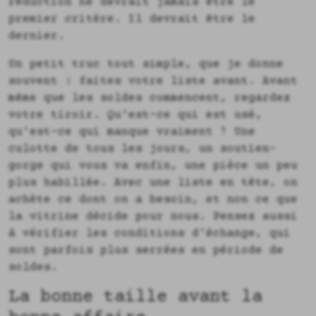
réduction ne devrait jamais être le
premier critère. Il devrait être le
dernier.
Un petit truc tout simple, que je donne
souvent : faites votre liste avant. Avant
même que les soldes commencent, regardez
votre tiroir. Qu'est-ce qui est usé,
qu'est-ce qui manque vraiment ? Une
culotte de tous les jours, un soutien-
gorge qui vous va enfin, une pièce un peu
plus habillée. Avec une liste en tête, on
achète ce dont on a besoin, et non ce que
la vitrine décide pour nous. Pensez aussi
à vérifier les conditions d'échange, qui
sont parfois plus serrées en période de
soldes.
La bonne taille avant la