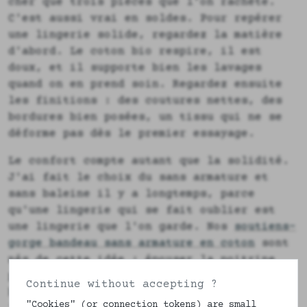
cher que trois pièces que l'on rachète.
C'est aussi vrai en soldes. Pour repérer
une lingerie solide, regardez la matière
d'abord. Le coton bio respire, il est
doux, et il supporte bien les lavages
quand on en prend soin. Regardez ensuite
les finitions : des coutures nettes, des
bordures bien posées, un tissu qui ne se
déforme pas dès le premier essayage.
Le confort compte autant que la solidité.
J'ai fait le choix du sans armature et
sans baleine il y a longtemps, parce
qu'une lingerie qui se fait oublier est
une lingerie que l'on garde. Nos
soutiens-
gorge bandeau sans armature en coton
sont
nés de cette idée : épouser la poitrine
plutôt que la contraindre. Et pour qu'une
Continue without accepting ?
belle pièce vous accompagne des années,
"Cookies" (or connection tokens) are small