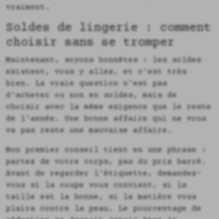
vraiment.
Soldes de lingerie : comment
choisir sans se tromper
Maintenant, soyons honnêtes : les soldes
existent, vous y allez, et c'est très
bien. La vraie question n'est pas
d'acheter ou non en soldes, mais de
choisir avec la même exigence que le reste
de l'année. Une bonne affaire qui ne vous
va pas reste une mauvaise affaire.
Mon premier conseil tient en une phrase :
partez de votre corps, pas du prix barré.
Avant de regarder l'étiquette, demandez-
vous si la coupe vous convient, si la
taille est la bonne, si la matière vous
plaira contre la peau. Le pourcentage de