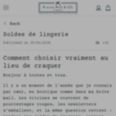
Back
Soldes de lingerie
Published on 29/06/2026
130
Comment choisir vraiment au
lieu de craquer
Bonjour à toutes et tous.
Il y a un moment de l'année que je connais
par cœur, en boutique comme dans ma boîte
mail. Les vitrines se couvrent de
pourcentages rouges, les newsletters
s'emballent, et la même question revient :