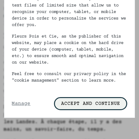
l'entretien fait toute la différence. J'ai
text files of limited size that allow us to
réuni mes conseils pour
laver et
recognize your computer, tablet, or mobile
entretenir sa lingerie en coton
sans
device in order to personalize the services we
l'abîmer.
offer you.
Le vrai prix d'une lingerie
Fleurs Pois et Cie, as the publisher of this
website, may place a cookie on the hard drive
On me demande parfois pourquoi une
of your device (computer, tablet, mobile,
lingerie en coton, fabriquée en France,
etc.) to ensure smooth and optimal navigation
coûte plus qu'un lot trouvé en grande
on our website.
surface. La réponse est simple, et elle
Feel free to consult our privacy policy in the
n'a rien de moralisateur : le prix suit le
"cookie management" section to learn more.
travail
.
Nos tissus sont imprimés à
Villefranche-sur-Saône, dans le Rhône. La
lingerie de jour est confectionnée à
Manage
ACCEPT AND CONTINUE
Firminy en Haute-Loire. Les plus grandes
pièces sont réalisées du côté de Dax, dans
les Landes. À chaque étape, il y a des
mains, un savoir-faire, du temps.