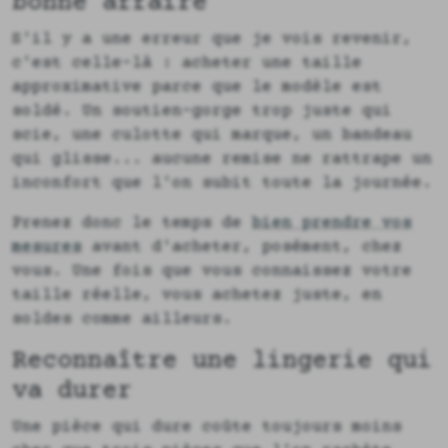
bonne affaire
S'il y a une erreur que je vois revenir,
c'est celle-là : acheter une taille
approximative parce que le modèle est
soldé. Un soutien-gorge trop juste qui
scie, une culotte qui marque, un bandeau
qui glisse... aucune remise ne rattrape un
inconfort que l'on subit toute la journée.
Prenez donc le temps de
bien prendre vos
mesures
avant d'acheter, posément, chez
vous. Une fois que vous connaissez votre
taille réelle, vous achetez juste, en
soldes comme ailleurs.
Reconnaître une lingerie qui
va durer
Une pièce qui dure coûte toujours moins