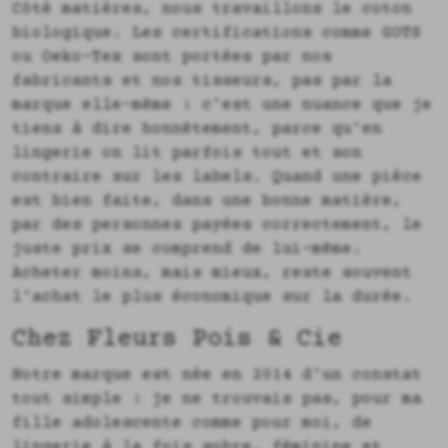
Côté matières, nous travaillons le coton
biologique. Les certifications comme GOTS
ou Oeko-Tex sont portées par nos
fabricants et nos tisseurs, pas par la
marque elle-même : c'est une nuance que je
tiens à dire honnêtement, parce qu'en
lingerie on lit parfois tout et son
contraire sur les labels. Quand une pièce
est bien faite, dans une bonne matière,
par des personnes payées correctement, le
juste prix se comprend de lui-même.
Acheter moins, mais mieux, reste souvent
l'achat le plus économique sur la durée.
Chez Fleurs Pois & Cie
Notre marque est née en 2014 d'un constat
tout simple : je ne trouvais pas, pour ma
fille adolescente comme pour moi, de
lingerie à la fois sobre, féminine et