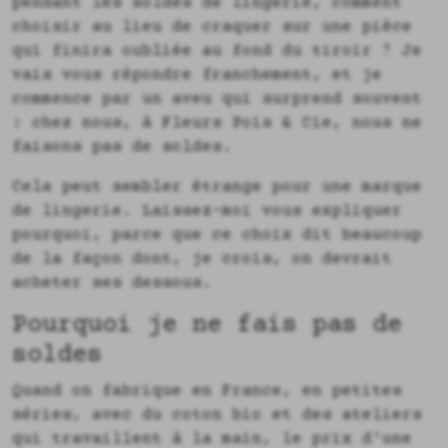
pendant les soldes de lingerie, comment
choisir au lieu de craquer sur une pièce
qui finira oubliée au fond du tiroir ? Je
vais vous répondre franchement, et je
commence par un aveu qui surprend souvent
: chez nous, à Fleurs Pois & Cie, nous ne
faisons pas de soldes.
Cela peut sembler étrange pour une marque
de lingerie. Laissez-moi vous expliquer
pourquoi, parce que ce choix dit beaucoup
de la façon dont, je crois, on devrait
acheter ses dessous.
Pourquoi je ne fais pas de
soldes
Quand on fabrique en France, en petites
séries, avec du coton bio et des ateliers
qui travaillent à la main, le prix d'une