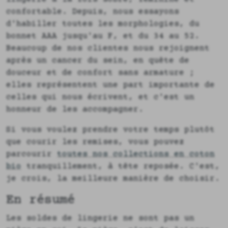
confortable. Depuis, nous essayons
d'habiller toutes les morphologies, du
bonnet AAA jusqu'au F, et du 34 au 52.
Beaucoup de nos clientes nous rejoignent
après un cancer du sein, en quête de
douceur et de confort sans armature ;
elles représentent une part importante de
celles qui nous écrivent, et c'est un
honneur de les accompagner.
Si vous voulez prendre votre temps plutôt
que courir les remises, vous pouvez
parcourir
toutes nos collections en coton
bio
tranquillement, à tête reposée. C'est,
je crois, la meilleure manière de choisir.
En résumé
Les soldes de lingerie ne sont pas un