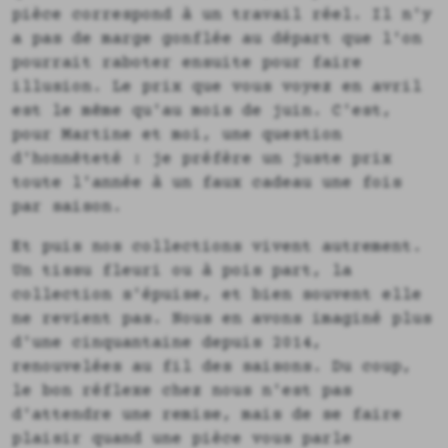
pièce correspond à un travail réel. Il n'y
a pas de marge gonflée au départ que l'on
pourrait raboter ensuite pour faire
illusion. Le prix que vous voyez en avril
est le même qu'au mois de juin. C'est,
pour Martine et moi, une question
d'honnêteté : je préfère un juste prix
toute l'année à un faux cadeau une fois
par saison.
Et puis nos collections vivent autrement.
Un tissu fleuri ou à pois part, la
collection s'épuise, et bien souvent elle
ne revient pas. Nous en avons imaginé plus
d'une cinquantaine depuis 2014,
renouvelées au fil des saisons. Du coup,
le bon réflexe chez nous n'est pas
d'attendre une remise, mais de se faire
plaisir quand une pièce vous parle