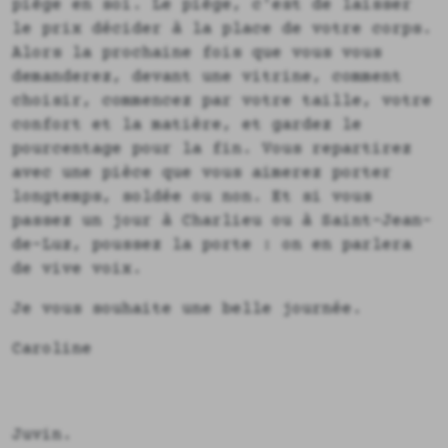
piège en soi. Le piège, c'est de laisser
le prix décider à la place de votre corps.
Alors la prochaine fois que vous vous
demanderez, devant une vitrine, comment
choisir, commencez par votre taille, votre
confort et la matière, et gardez le
pourcentage pour la fin. Vous repartirez
avec une pièce que vous aimerez porter
longtemps, soldée ou non. Et si vous
passez un jour à Charlieu ou à Saint-Jean-
de-Luz, poussez la porte : on en parlera
de vive voix.
Je vous souhaite une belle journée.
Caroline
Juvin.