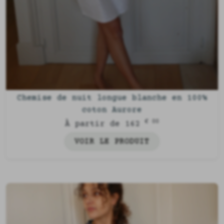
Chemise de nuit longue blanche en 100%
coton Aurore
€ 00
À partir de 162
VOIR LE PRODUIT