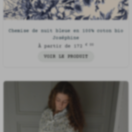
Chemise de nuit bleue en 100% coton bio
Joséphine
€ 00
À partir de 172
VOIR LE PRODUIT