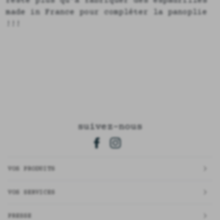
reste plus qu'à fabriquer des espadrilles
made in France pour compléter la panoplie
!!!
suivez-nous
VOS PRODUITS
VOS SERVICES
PRESSE