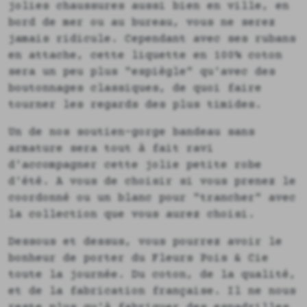
jolies chaussures aussi bien en ville, en
bord de mer ou au bureau, vous ne serez
jamais ridicule. Cependant avec ses rubans
en attache, cette liquette en 100% coton
sera un peu plus "espiègle" qu'avec des
boutonnages classiques, de quoi faire
tourner les regards des plus timides.
Un de nos soutien-gorge bandeau sans
armature sera tout à fait ravi
d'accompagner cette jolie petite robe
d'été. A vous de choisir si vous prenez le
coordonné ou un blanc pour "trancher" avec
la collection que vous aurez choisi.
Dessous et dessus, vous pourrez avoir le
bonheur de porter du Fleurs Pois & Cie
toute la journée. Du coton, de la qualité,
et de la fabrication française. Il ne nous