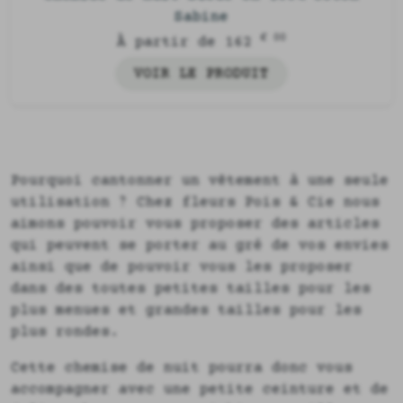
Sabine
€ 00
À partir de 162
VOIR LE PRODUIT
Pourquoi cantonner un vêtement à une seule
utilisation ? Chez fleurs Pois & Cie nous
aimons pouvoir vous proposer des articles
qui peuvent se porter au gré de vos envies
ainsi que de pouvoir vous les proposer
dans des toutes petites tailles pour les
plus menues et grandes tailles pour les
plus rondes.
Cette chemise de nuit pourra donc vous
accompagner avec une petite ceinture et de