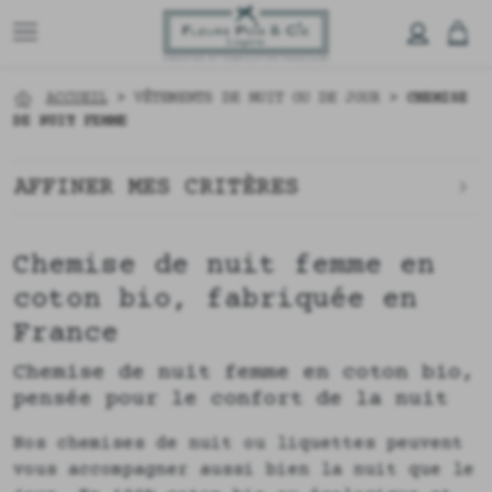
ACCUEIL
>
VÊTEMENTS DE NUIT OU DE JOUR
>
CHEMISE
DE NUIT FEMME
AFFINER MES CRITÈRES
Chemise de nuit femme en
coton bio, fabriquée en
France
Chemise de nuit femme en coton bio,
pensée pour le confort de la nuit
Nos chemises de nuit ou liquettes peuvent
vous accompagner aussi bien la nuit que le