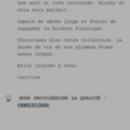
une nuit si très incrustée. Rincer et
cela sera parfait.
Jamais de sèche linge et éviter de
repasser la bordure élastique.
Choisissez bien votre collection, la
durée de vie de nos pyjamas étant
assez longue.
Belle journée à vous.
Caroline
NOUS PRIVILÉGIONS LA QUALITÉ :
CERTIFICATS