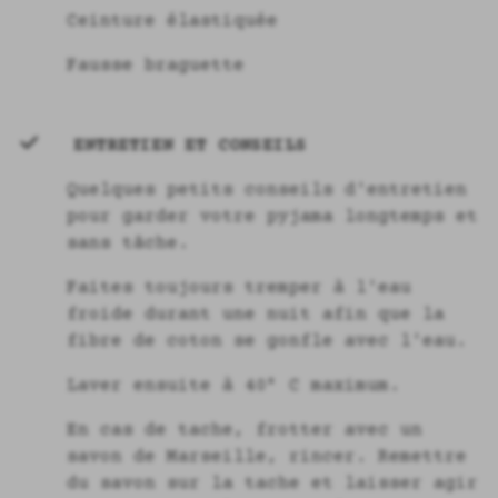
Ceinture élastiquée
Fausse braguette
ENTRETIEN ET CONSEILS
Quelques petits conseils d'entretien
pour garder votre pyjama longtemps et
sans tâche.
Faites toujours tremper à l'eau
froide durant une nuit afin que la
fibre de coton se gonfle avec l'eau.
Laver ensuite à 40° C maximum.
En cas de tache, frotter avec un
savon de Marseille, rincer. Remettre
du savon sur la tache et laisser agir