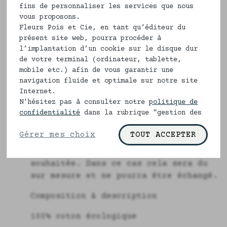
pantalon uni est très sympa et pas
fins de personnaliser les services que nous
l'inverse ?
vous proposons.
Fleurs Pois et Cie, en tant qu’éditeur du
Questions de mode ? d'éducation ? de
présent site web, pourra procéder à
l’implantation d’un cookie sur le disque dur
style ?
de votre terminal (ordinateur, tablette,
Bref, chez Fleurs Pois & Cie, nous
mobile etc.) afin de vous garantir une
navigation fluide et optimale sur notre site
aimons imaginer que vous saurez faire
Internet.
bouger les modes, si vous en avez
N'hésitez pas à consulter notre
politique de
envie.
confidentialité
dans la rubrique "gestion des
cookies" pour en savoir plus.
De plus en fonction de votre taille
Gérer mes choix
TOUT ACCEPTER
si vous êtes "hors norme" vous pouvez
nous demander la longueur de jambe
souhaitée. Dans ce cas cela sera du
sur mesure et ne pourra être échangé.
Composition & description
100% coton écologique