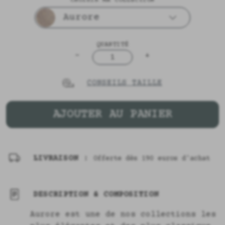
Aurore
QUANTITÉ
-
+
1
CONSEILS TAILLE
AJOUTER AU PANIER
LIVRAISON :
Offerte dès 190 euros d'achat
DESCRIPTION & COMPOSITION
Aurore est une de nos collections les