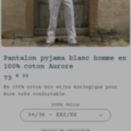
Pantalon pyjama blanc homme en
100% coton Aurore
€ 00
73
En 100% coton bio et/ou écologique pour
être très confortable.
VOTRE TAILLE
34/36 - XXS/XS
CHOISIR MA COLLECTION