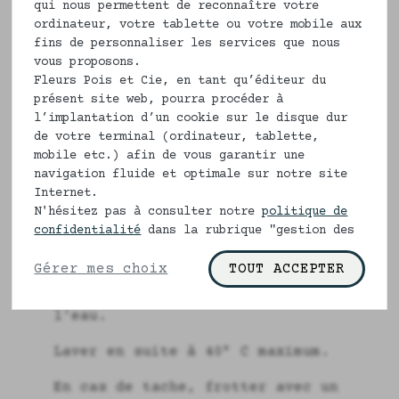
Le boxer Mathilde c’est l'élégance du
qui nous permettent de reconnaître votre
noir et de l'or dans un entrelacement
ordinateur, votre tablette ou votre mobile aux
fins de personnaliser les services que nous
de tournesols et de branches mélées.
vous proposons.
Description
Fleurs Pois et Cie, en tant qu’éditeur du
présent site web, pourra procéder à
100% coton bio
l’implantation d’un cookie sur le disque dur
de votre terminal (ordinateur, tablette,
Fond en jersey de coton 100% bio
mobile etc.) afin de vous garantir une
navigation fluide et optimale sur notre site
Internet.
N'hésitez pas à consulter notre
politique de
ENTRETIEN ET CONSEILS
confidentialité
dans la rubrique "gestion des
cookies" pour en savoir plus.
Faites toujours tremper à l'eau
Gérer mes choix
TOUT ACCEPTER
froide nos cotons durant une nuit
afin que la fibre se gonfle avec
l'eau.
Laver en suite à 40° C maximum.
En cas de tache, frotter avec un