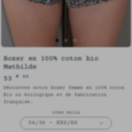
Boxer en 100% coton bio
Mathilde
€ 00
53
Découvrez notre boxer femme en 100% coton
Bio ou écologique et de fabrication
française.
VOTRE TAILLE
34/36 - XXS/XS