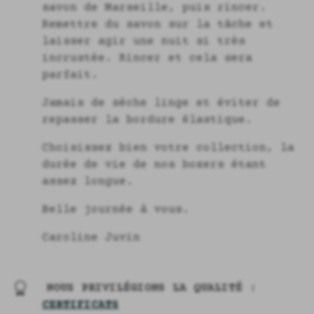
savon de Marseille, puis rincer.
Remettre du savon sur la tâche et
laisser agir une nuit si très
incrustée. Rincer et cela sera
parfait.
Jamais de sèche linge et éviter de
repasser la bordure élastique.
Choisissez bien votre collection, la
durée de vie de nos boxers étant
assez longue.
Belle journée à vous.
Caroline Juvin
NOUS PRIVILÉGIONS LA QUALITÉ :
CERTIFICATS