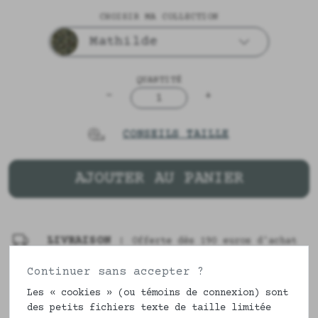
CHOISIR MA COLLECTION
Mathilde
QUANTITÉ
-
+
1
CONSEILS TAILLE
AJOUTER AU PANIER
LIVRAISON :
Offerte dès 190 euros d'achat
Continuer sans accepter ?
DESCRIPTION & COMPOSITION
Les « cookies » (ou témoins de connexion) sont
des petits fichiers texte de taille limitée