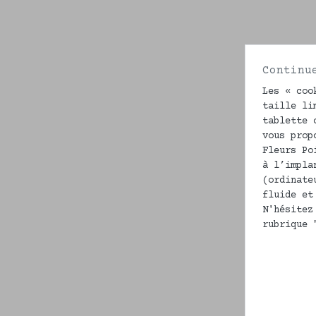
Continu
Les « coo
taille li
tablette 
vous prop
Fleurs Po
à l’impla
(ordinate
fluide et
N'hésitez
rubrique 