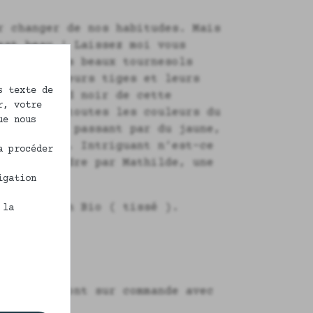
r changer de nos habitudes. Mais
est beau ! Laissez moi vous
de avec ses beaux tournesols
ngés par leurs tiges et leurs
s texte de
ré. Le fond noir de cette
r, votre
ressortir toutes les couleurs du
ue nous
au bleu en passant par du jaune,
eu de doré. Intriguant n’est-ce
a procéder
us surprendre par Mathilde, une
igation
.
 100% coton Bio ( tissé ).
 la
caleçons sont sur commande avec
ours.