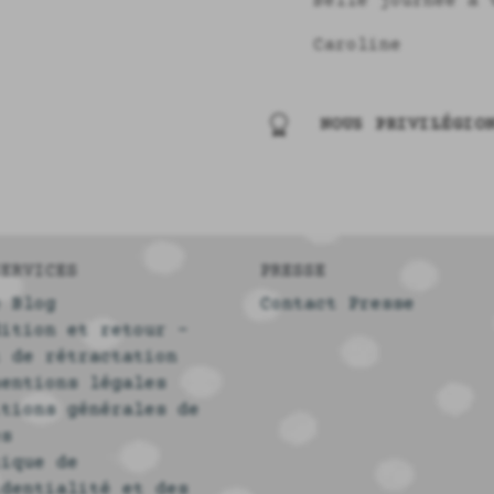
Belle journée à 
Caroline
NOUS PRIVILÉGIO
SERVICES
PRESSE
e Blog
Contact Presse
dition et retour -
t de rétractation
mentions légales
itions générales de
es
tique de
identialité et des