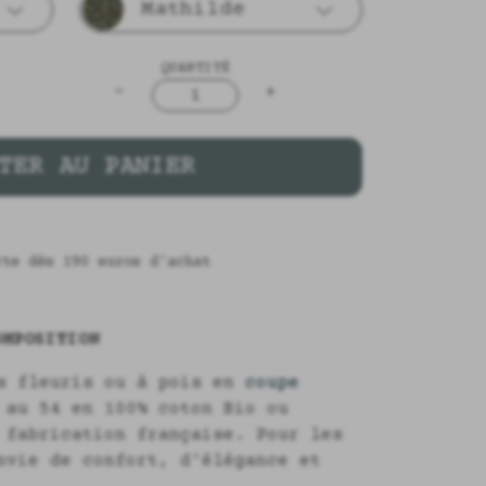
Mathilde
QUANTITÉ
-
+
1
TER AU PANIER
rte dès 190 euros d'achat
MPOSITION
ns fleuris ou à pois en
coupe
au 54 en 100% coton Bio ou
 fabrication française. Pour les
vie de confort, d'élégance et