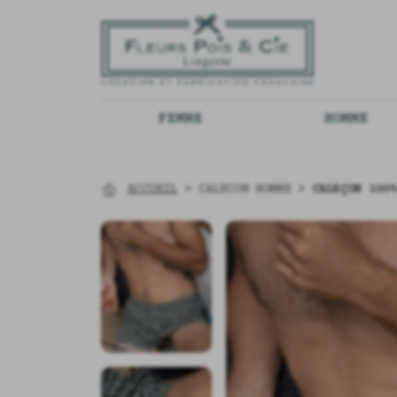
FEMME
HOMME
ACCUEIL
>
CALECON HOMME
>
CALEÇON 100%