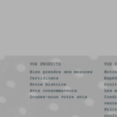
VOS PRODUITS
VOS 
Bien prendre ses mesures
Notr
Certificats
Expé
Notre histoire
Droi
Avis consommateurs
Les 
Donnez-nous votre avis
Cond
vent
Poli
conf