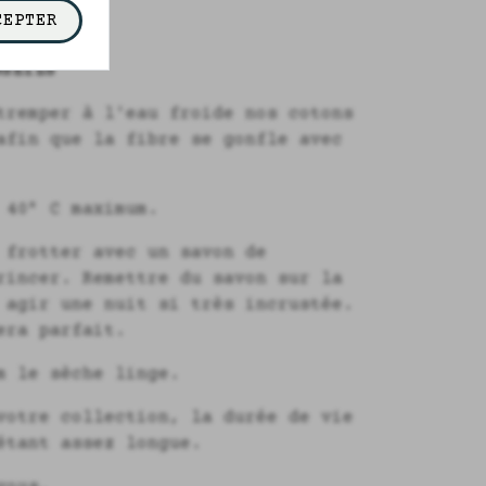
CEPTER
SEILS
tremper à l'eau froide nos cotons
afin que la fibre se gonfle avec
 40° C maximum.
 frotter avec un savon de
rincer. Remettre du savon sur la
 agir une nuit si très incrustée.
era parfait.
m le sèche linge.
votre collection, la durée de vie
étant assez longue.