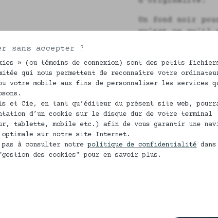
d'originalité.
Un fond noir pou
qu’est ce qu’il 
présenter Mathil
er sans accepter ?
entrelacés prolo
kies » (ou témoins de connexion) sont des petits fichier
feuilles vert do
mitée qui nous permettent de reconnaître votre ordinateu
collection fait 
ou votre mobile aux fins de personnaliser les services q
motif : du vert 
osons.
du rouge et un p
is et Cie, en tant qu’éditeur du présent site web, pourr
pas ? Laissez vo
ntation d’un cookie sur le disque dur de votre terminal
ur, tablette, mobile etc.) afin de vous garantir une nav
ode à la beauté
 optimale sur notre site Internet.
Caleçon homme en
 pas à consulter notre
politique de confidentialité
dans
"gestion des cookies" pour en savoir plus.
Fausse braguette
Fond non doublé
Du 48 au 54 nos 
un délai de 15 j