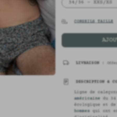
34/36 - XXS/XS
CONSEILS TAILLE
AJOU
LIVRAISON :
Offe
DESCRIPTION & CO
Ligne de caleço
américaine
du 34 
écologique et de
hommes
qui ont en