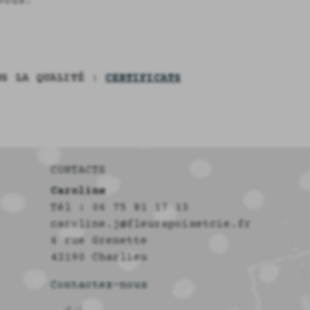
vous.
NS LA QUALITÉ :
CERTIFICATS
CONTACTS
Caroline
Tél : 06 75 81 17 13
caroline.j@fleurspoisetcie.fr
6 rue Grenette
42190 Charlieu
Contactez-nous