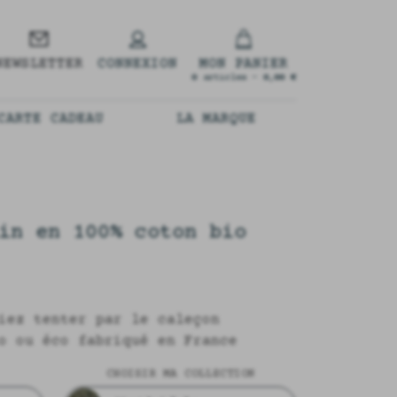
NEWSLETTER
CONNEXION
MON PANIER
0
articles -
0,00 €
CARTE CADEAU
LA MARQUE
in en 100% coton bio
iez tenter par le caleçon
o ou éco fabriqué en France
CHOISIR MA COLLECTION