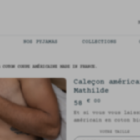
NOS PYJAMAS
COLLECTIONS
 COTON COUPE AMÉRICAINE MADE IN FRANCE.
Caleçon américa
Mathilde
€ 00
58
Et si vous vous laiss
américain en coton bi
VOTRE TAILLE