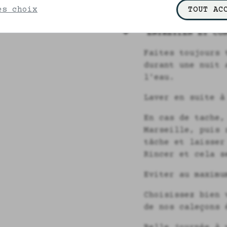
es choix
TOUT AC
ENTRETIEN ET CON
Faites toujours 
durant une nuit 
l'eau.
Laver en suite à
En cas de tache,
Marseille, puis 
tâche et laisser
Rincer et cela s
Eviter au maximu
Choisissez bien 
de nos caleçons 