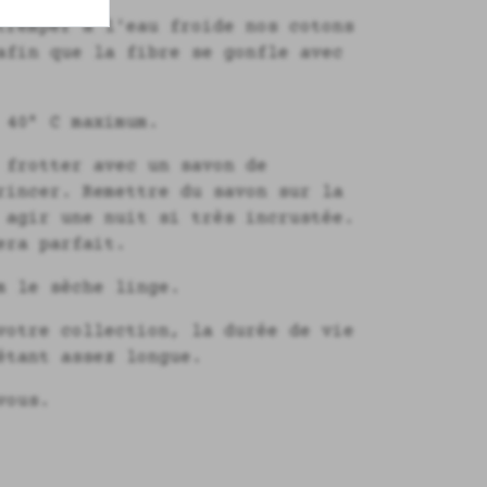
tremper à l'eau froide nos cotons
afin que la fibre se gonfle avec
 40° C maximum.
 frotter avec un savon de
rincer. Remettre du savon sur la
 agir une nuit si très incrustée.
era parfait.
m le sèche linge.
votre collection, la durée de vie
étant assez longue.
vous.