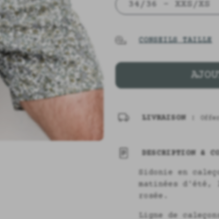
34/36 - XXS/XS
CONSEILS TAILLE
AJOU
LIVRAISON :
Offe
DESCRIPTION & CO
Sidonie en caleç
matinées d'été, 
rosée.
Ligne de caleçon