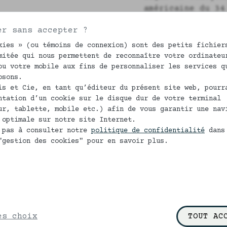
américaine du 34
écologique et de
er sans accepter ?
hommes
qui ont en
d'originalité.
kies » (ou témoins de connexion) sont des petits fichier
mitée qui nous permettent de reconnaître votre ordinateu
La coupe américa
ou votre mobile aux fins de personnaliser les services q
les pantalons, l
osons.
is et Cie, en tant qu’éditeur du présent site web, pourr
sera plus confor
ntation d’un cookie sur le disque dur de votre terminal
ur, tablette, mobile etc.) afin de vous garantir une nav
Caleçon homme en
 optimale sur notre site Internet.
Fausse braguette
 pas à consulter notre
politique de confidentialité
dans
"gestion des cookies" pour en savoir plus.
Fond non doublé
Du 48 au 54 nos 
un délai de 15 j
es choix
TOUT AC
ENTRETIEN ET CON