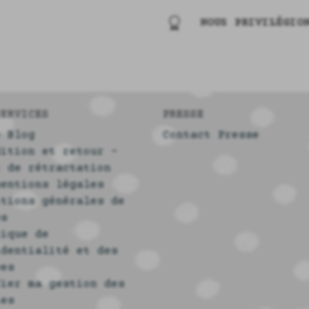
NOUS PRIVILÉGIO
SERVICES
PRESSE
e Blog
Contact Presse
dition et retour -
t de rétractation
mentions légales
itions générales de
es
tique de
identialité et des
ées
fier ma gestion des
ies