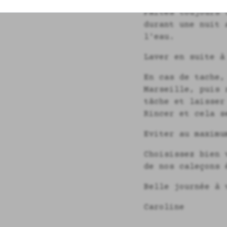
Faites toujours 
durant une nuit 
l'eau.
Laver en suite à
En cas de tache,
Marseille, puis 
tâche et laisser
Rincer et cela s
Eviter au maximu
Choisissez bien 
de nos caleçons 
Belle journée à 
Caroline