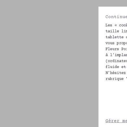
Continu
Les « coo
taille li
tablette 
vous prop
Fleurs Po
à l’impla
(ordinate
fluide et
N'hésitez
rubrique 
Gérer m