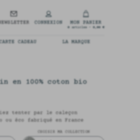
NEWSLETTER
CONNEXION
MON PANIER
0
articles -
0,00 €
CARTE CADEAU
LA MARQUE
in en 100% coton bio
iez tenter par le caleçon
o ou éco fabriqué en France
CHOISIR MA COLLECTION