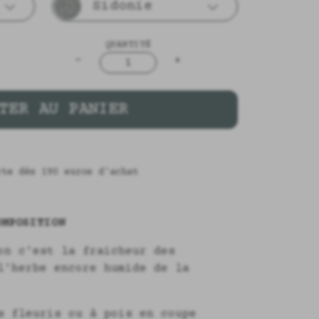
Sidonie
QUANTITÉ
-
+
1
TER AU PANIER
rte dès 190 euros d'achat
MPOSITION
on c'est la fraicheur des
l'herbe encore humide de la
s fleuris ou à pois en coupe