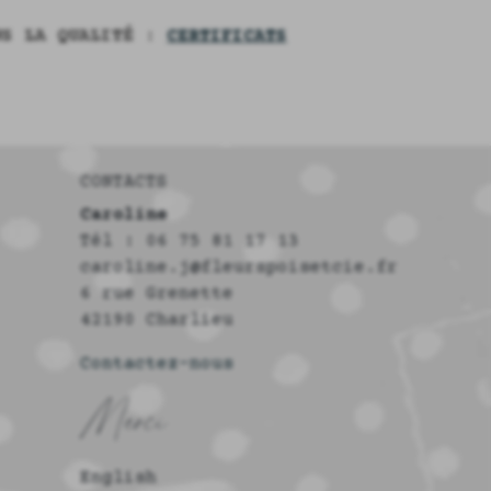
NS LA QUALITÉ :
CERTIFICATS
CONTACTS
Caroline
Tél : 06 75 81 17 13
caroline.j@fleurspoisetcie.fr
6 rue Grenette
42190 Charlieu
Contactez-nous
Merci
English