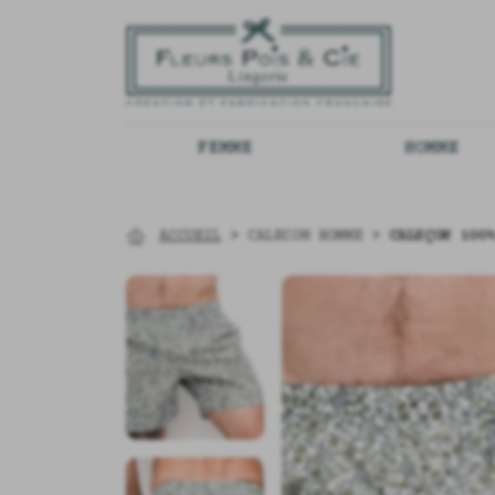
FEMME
HOMME
ACCUEIL
>
CALECON HOMME
>
CALEÇON 100%