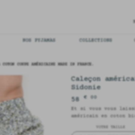
NOS PYJAMAS
COLLECTIONS
 COTON COUPE AMÉRICAINE MADE IN FRANCE.
Caleçon américa
Sidonie
€ 00
58
Et si vous vous laiss
américain en coton bi
VOTRE TAILLE