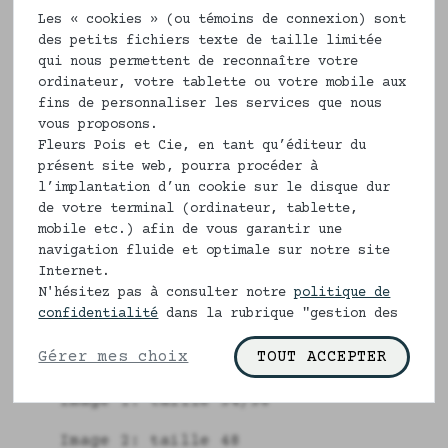
Nos culottes éthiques sont éco-
Les « cookies » (ou témoins de connexion) sont
conçues, en matières respectueuses de
des petits fichiers texte de taille limitée
qui nous permettent de reconnaître votre
la Femme et de la planète.
ordinateur, votre tablette ou votre mobile aux
Du 34 au 52, elles sont confortables,
fins de personnaliser les services que nous
vous proposons.
emboitent bien les fesses les plus
Fleurs Pois et Cie, en tant qu’éditeur du
dodues et deviennent de plus en plus
présent site web, pourra procéder à
douces au fil des lavages.
l’implantation d’un cookie sur le disque dur
de votre terminal (ordinateur, tablette,
Doublées dans le même tissu pour plus
mobile etc.) afin de vous garantir une
de raffinement et de bien-être, nos
navigation fluide et optimale sur notre site
culottes en 100% coton tissé font,
Internet.
comme l'ensemble de nos sous-
N'hésitez pas à consulter notre
politique de
vêtement, l'objet d'une très grande
confidentialité
dans la rubrique "gestion des
cookies" pour en savoir plus.
attention lors de leur fabrication
Gérer mes choix
TOUT ACCEPTER
près de Saint-Etienne.
Image 1: taille 34/36
Image 2: taille 48