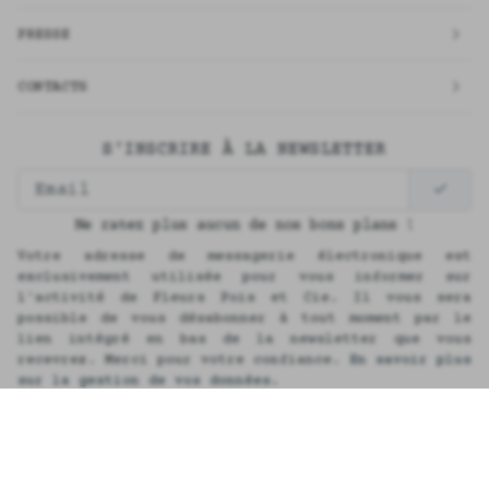
PRESSE
CONTACTS
S'INSCRIRE À LA NEWSLETTER
Ne ratez plus aucun de nos bons plans !
Votre adresse de messagerie électronique est
exclusivement utilisée pour vous informer sur
l'activité de Fleurs Pois et Cie. Il vous sera
possible de vous désabonner à tout moment par le
lien intégré en bas de la newsletter que vous
recevrez. Merci pour votre confiance.
En savoir plus
sur la gestion de vos données.
English
Réalisation MKPDG