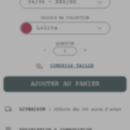
34/36 - XXS/XS
CHOISIR MA COLLECTION
Lolita
QUANTITÉ
-
+
1
CONSEILS TAILLE
AJOUTER AU PANIER
LIVRAISON :
Offerte dès 190 euros d'achat