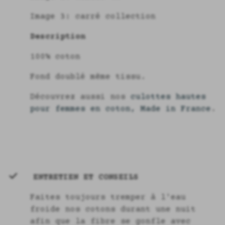
Image 3: carré collection
Description
100% coton
Fond doublé même tissu.
Découvrez aussi nos
culottes hautes
pour femmes en coton, Made in France
.
ENTRETIEN ET CONSEILS
Faites toujours tremper à l'eau
froide nos cotons durant une nuit
afin que la fibre se gonfle avec