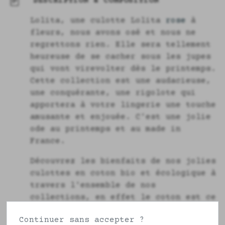
DESCRIPTION & COMPOSITION
Lolita, une culotte Lolita
rose
à
fleurs, nous avons osé et nous ne
regrettons rien. Elle sera tellement
heureuse de se cacher sous les jupes
qui vont virevolter dès le printemps.
Cette collection est une audacieuse,
une conquérante, une rigolote qui
apportera à votre lingerie une touche
amusante et enjouée. C’est une jolie
ode au printemps et au made in
France.
Découvrez les bienfaits de nos jolies
culottes en coton bio et écologique à
travers l'ensemble de nos
collections, en effet le coton est ce
qu'il y a de mieux pour respecter
Continuer sans accepter ?
votre intimité en toute confiance.