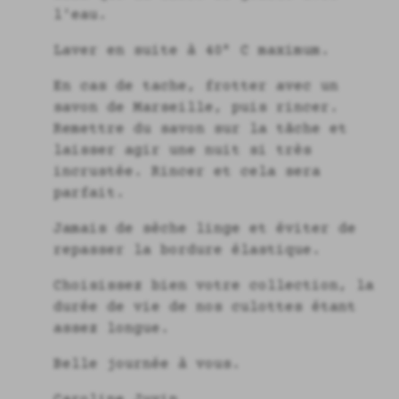
l'eau.
Laver en suite à 40° C maximum.
En cas de tache, frotter avec un
savon de Marseille, puis rincer.
Remettre du savon sur la tâche et
laisser agir une nuit si très
incrustée. Rincer et cela sera
parfait.
Jamais de sèche linge et éviter de
repasser la bordure élastique.
Choisissez bien votre collection, la
durée de vie de nos culottes étant
assez longue.
Belle journée à vous.