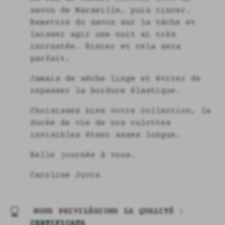
savon de Marseille, puis rincer.
Remettre du savon sur la tâche et
laisser agir une nuit si très
incrustée. Rincer et cela sera
parfait.
Jamais de sèche linge et éviter de
repasser la bordure élastique.
Choisissez bien votre collection, la
durée de vie de nos culottes
invisibles étant assez longue.
Belle journée à vous.
Caroline Juvin
NOUS PRIVILÉGIONS LA QUALITÉ :
CERTIFICATS