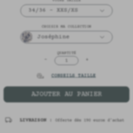
VOTRE TAILLE
34/36 - XXS/XS
CHOISIR MA COLLECTION
Joséphine
QUANTITÉ
-
+
1
CONSEILS TAILLE
AJOUTER AU PANIER
LIVRAISON :
Offerte dès 190 euros d'achat