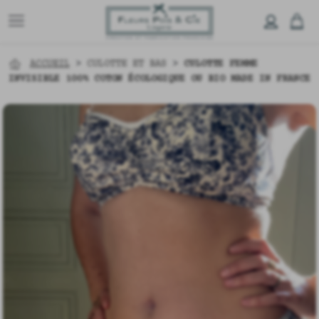
ACCUEIL
>
CULOTTE ET BAS
>
CULOTTE FEMME
INVISIBLE 100% COTON ÉCOLOGIQUE OU BIO MADE IN FRANCE