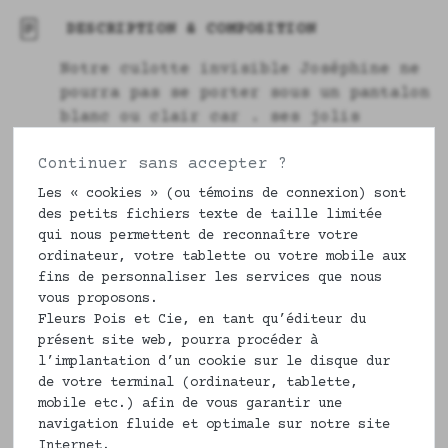
DESCRIPTION & COMPOSITION
Notre culotte invisible Joséphine ne
pourra pas se porter sous un pantalon
blanc ou clair car . ses jolis
bouquets de fleurs Bleus sur fond
Continuer sans accepter ?
blanc se verront. Cependant portée
sur les hanches comme un tanga ce
Les « cookies » (ou témoins de connexion) sont
très joli
sous-vêtement invisibl
e
des petits fichiers texte de taille limitée
Joséphine apportera élégance et
qui nous permettent de reconnaître votre
ordinateur, votre tablette ou votre mobile aux
raffinement à votre parure de
fins de personnaliser les services que nous
lingerie.
vous proposons.
Fleurs Pois et Cie, en tant qu’éditeur du
En 100% coton bio, nos culottes
présent site web, pourra procéder à
femmes invisibles le sont vraiment
l’implantation d’un cookie sur le disque dur
sous un vêtement même très ajusté.
de votre terminal (ordinateur, tablette,
mobile etc.) afin de vous garantir une
Du 34 au 52, il faut avoir des fesses
navigation fluide et optimale sur notre site
pour la porter. Fabriquée en France
Internet.