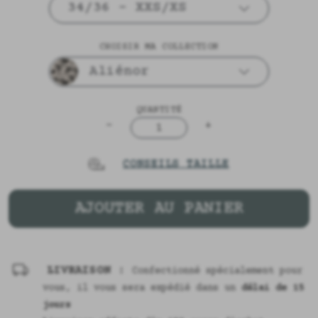
34/36 - XXS/XS
CHOISIR MA COLLECTION
Aliénor
QUANTITÉ
-
+
1
CONSEILS TAILLE
AJOUTER AU PANIER
LIVRAISON :
Confectionné spécialement pour
vous, il vous sera expédié dans un
délai de 15
jours