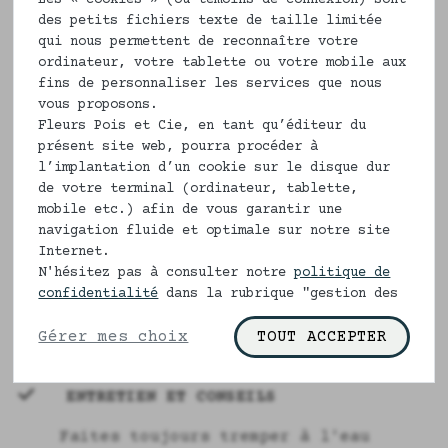
pas remboursés
des petits fichiers texte de taille limitée
qui nous permettent de reconnaître votre
Vous pouvez faire des demandes
ordinateur, votre tablette ou votre mobile aux
fins de personnaliser les services que nous
particulières sur la longueur des
vous proposons.
jambes du pantalon si vous le
Fleurs Pois et Cie, en tant qu’éditeur du
désirez, pour cela il vous suffira de
présent site web, pourra procéder à
nous l'indiquer dans la case
l’implantation d’un cookie sur le disque dur
commentaire, après avoir fait votre
de votre terminal (ordinateur, tablette,
commande.
mobile etc.) afin de vous garantir une
navigation fluide et optimale sur notre site
Composition
Internet.
N'hésitez pas à consulter notre
politique de
100% coton bio
confidentialité
dans la rubrique "gestion des
cookies" pour en savoir plus.
Liens ruban
Gérer mes choix
TOUT ACCEPTER
ENTRETIEN ET CONSEILS
Faites toujours tremper à l'eau