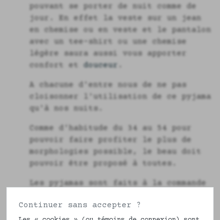
pouvant se porter de nuit comme de
jour. En effet la veste sur un jean
en chemise ou en veste et le pantalon
avec un tee-shirt ou une chemise
légère saura aussi vous apporter
confort et
douceur
.
A chacune d'entre nous de ne pas
cloisonner l'utilisation de ce pyjama
qu'à nos nuits.
Comme d'habitude du 34 au 54 pour
pouvoir faire profiter le plus de
morphologies possible, le beau doit
pouvoir être proposé à toutes.
Les pyjamas sont faits à la commande
et il faudra une dizaine de jours
Continuer sans accepter ?
ouvrés pour vous le réaliser. Ils
peuvent être échangés mais ne sont
Les « cookies » (ou témoins de connexion) sont