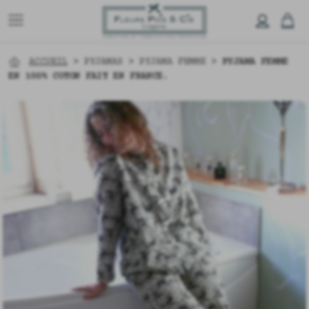
ACCUEIL
>
PYJAMAS
>
PYJAMA FEMME
>
PYJAMA FEMME
EN 100% COTON FAIT EN FRANCE.