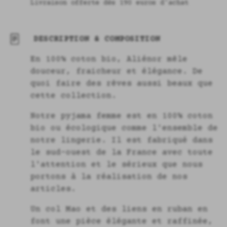
Livraison offerte dès 190 euros d'achat
DESCRIPTION & COMPOSITION
En 100% coton bio, Aliénor mêle
douceur, fraicheur et élégance. De
quoi faire des rêves aussi beaux que
cette collection.
Notre pyjama femme est en 100% coton
bio ou écologique comme l'ensemble de
notre lingerie. Il est fabriqué dans
le sud-ouest de la France avec toute
l'attention et le sérieux que nous
portons à la réalisation de nos
articles.
Un col Mao et des liens en ruban en
font une pièce élégante et raffinée,