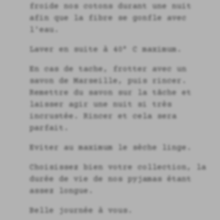
froide nos cotons durant une nuit
afin que la fibre se gonfle avec
l'eau.
Laver en suite à 40° C maximum.
En cas de tache, frotter avec un
savon de Marseille, puis rincer.
Remettre du savon sur la tâche et
laisser agir une nuit si très
incrustée. Rincer et cela sera
parfait.
Eviter au maximum le sèche linge.
Choisissez bien votre collection, la
durée de vie de nos pyjamas étant
assez longue.
Belle journée à vous.