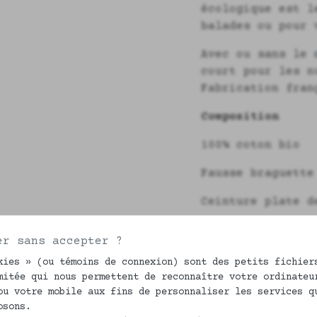
écologique est l
balades ou pour 
Avec ou sans le
court pour les n
Fabrication fran
Composition
100% coton bio
Fausse braguette
Ceinture plate d
Fond non doublé.
er sans accepter ?
kies » (ou témoins de connexion) sont des petits fichier
mitée qui nous permettent de reconnaître votre ordinateu
ENTRETIEN ET CON
ou votre mobile aux fins de personnaliser les services q
osons.
Faites toujours 