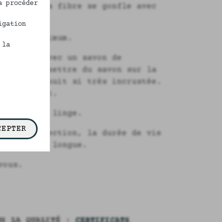
a procéder
afin que la fibre se gonfle avec
igation
 40° C maximum.
 la
 frotter avec un savon de
rincer. Remettre du savon sur la
 agir une nuit si très incrustée.
era parfait.
m le sèche linge.
CEPTER
votre collection, la durée de vie
tant assez longue.
vous.
NS LA QUALITÉ :
CERTIFICATS