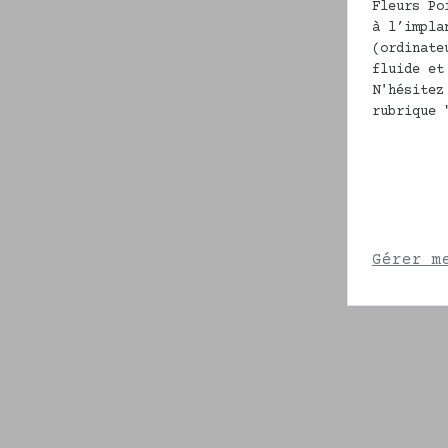
Fleurs Po
à l’impla
(ordinate
fluide et
N'hésitez
rubrique 
Gérer m