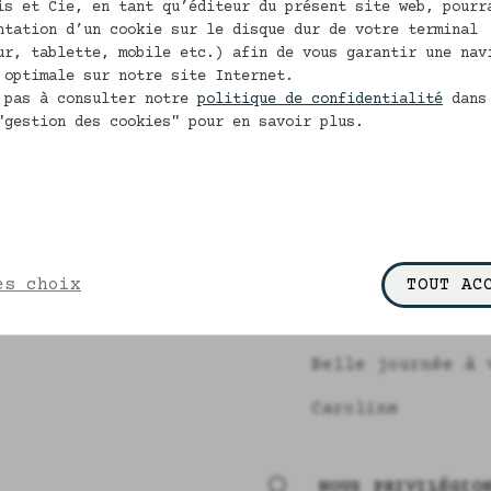
is et Cie, en tant qu’éditeur du présent site web, pourr
durant une nuit 
ntation d’un cookie sur le disque dur de votre terminal
l'eau.
ur, tablette, mobile etc.) afin de vous garantir une nav
 optimale sur notre site Internet.
Laver en suite à
 pas à consulter notre
politique de confidentialité
dans
"gestion des cookies" pour en savoir plus.
En cas de tache,
Marseille, puis 
tâche et laisser
Rincer et cela s
Eviter au maximu
es choix
TOUT AC
Choisissez bien 
de nos shortys é
Belle journée à 
Caroline
NOUS PRIVILÉGIO