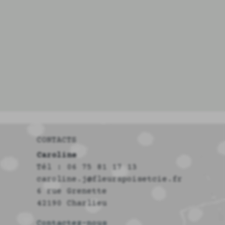
CONTACTS
Caroline
Tél : 06 75 81 17 13
caroline.j@fleurspoisetcie.fr
6 rue Grenette
42190 Charlieu
Contactez-nous