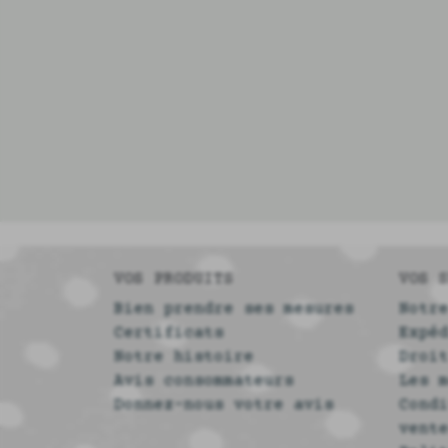
VOS PRODUITS
VOS 
Bien prendre ses mesures
Notr
Certificats
Expé
Notre histoire
Droi
Avis consommateurs
Les 
Donnez-nous votre avis
Cond
vent