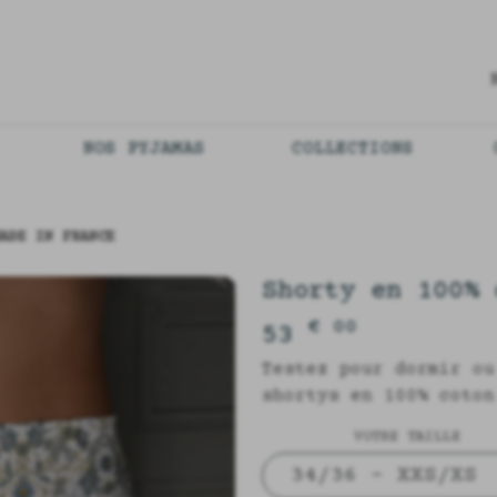
NOS PYJAMAS
COLLECTIONS
ADE IN FRANCE
Shorty en 100% 
€ 00
53
Testez pour dormir ou
shortys en 100% coton
VOTRE TAILLE
34/36 - XXS/XS