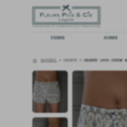
FEMME
HOMME
ACCUEIL
>
SHORTY
>
SHORTY 100% COTON M