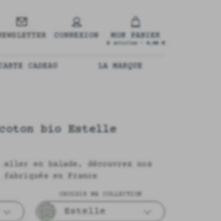
NEWSLETTER
CONNEXION
MON PANIER
0
articles -
0,00 €
CARTE CADEAU
LA MARQUE
coton bio Estelle
 aller en balade, découvrez nos
 fabriqués en France
CHOISIR MA COLLECTION
Estelle