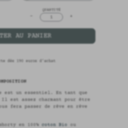
QUANTITÉ
-
+
1
TER AU PANIER
rte dès 190 euros d'achat
MPOSITION
e est un essentiel. En tant que
 Il est assez charmant pour être
ous fera passer de rêve en rêve
 shorty en 100%
coton Bio
ou