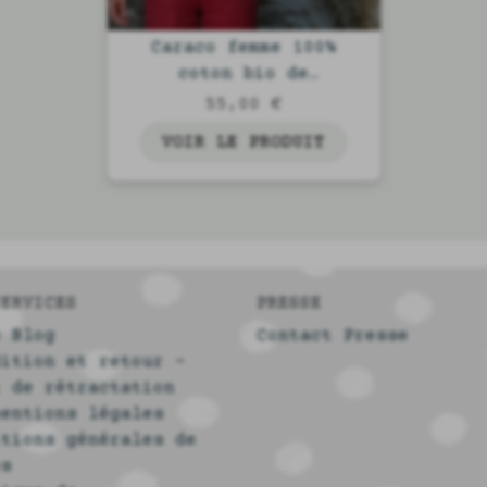
Caraco femme 100%
coton bio de
fabrication française
55,00 €
VOIR LE PRODUIT
SERVICES
PRESSE
e Blog
Contact Presse
dition et retour -
t de rétractation
mentions légales
itions générales de
es