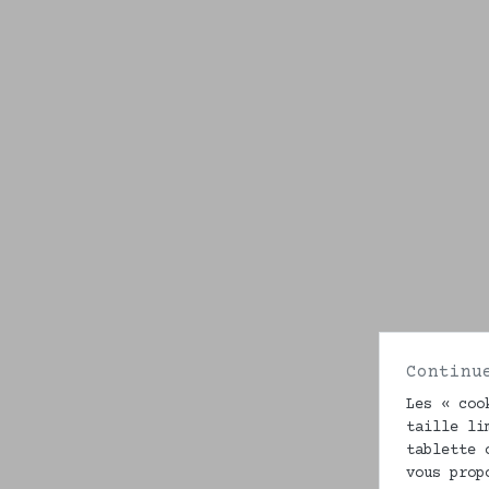
Continu
Les « coo
taille li
tablette 
vous prop