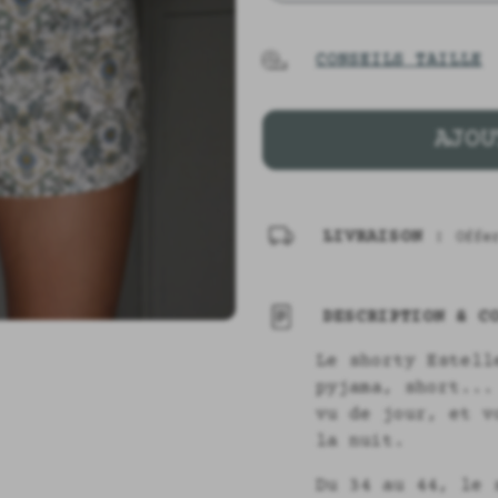
CONSEILS TAILLE
AJOU
LIVRAISON :
Offe
DESCRIPTION & CO
Le shorty Estell
pyjama, short...
vu de jour, et v
la nuit.
Du 34 au 44, le