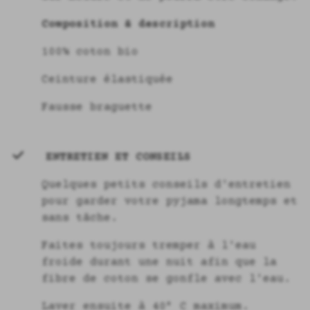
Composition & description
100% coton bio
Ceinture élastiquée
Fausse braguette
ENTRETIEN ET CONSEILS
Quelques petits conseils d'entretien
pour garder votre pyjama longtemps et
sans tâche.
Faites toujours tremper à l'eau
froide durant une nuit afin que la
fibre de coton se gonfle avec l'eau.
Laver ensuite à 40° C maximum.