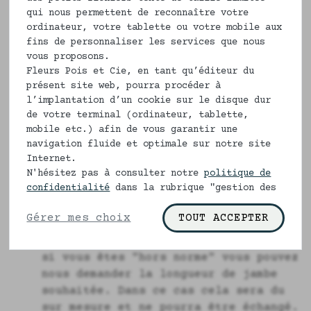
pourriez-vous pas porter des
qui nous permettent de reconnaître votre
ordinateur, votre tablette ou votre mobile aux
pantalon
s à fleurs ?
fins de personnaliser les services que nous
Pourquoi une chemise à fleurs sur un
vous proposons.
Fleurs Pois et Cie, en tant qu’éditeur du
pantalon uni est très sympa et pas
présent site web, pourra procéder à
l'inverse ?
l’implantation d’un cookie sur le disque dur
de votre terminal (ordinateur, tablette,
Questions de mode ? d'éducation ? de
mobile etc.) afin de vous garantir une
style ?
navigation fluide et optimale sur notre site
Internet.
Bref, chez Fleurs Pois & Cie, nous
N'hésitez pas à consulter notre
politique de
aimons imaginer que vous saurez faire
confidentialité
dans la rubrique "gestion des
bouger les modes, si vous en avez
cookies" pour en savoir plus.
envie.
Gérer mes choix
TOUT ACCEPTER
De plus en fonction de votre taille
si vous êtes "hors norme" vous pouvez
nous demander la longueur de jambe
souhaitée. Dans ce cas cela sera du
sur mesure et ne pourra être échangé.