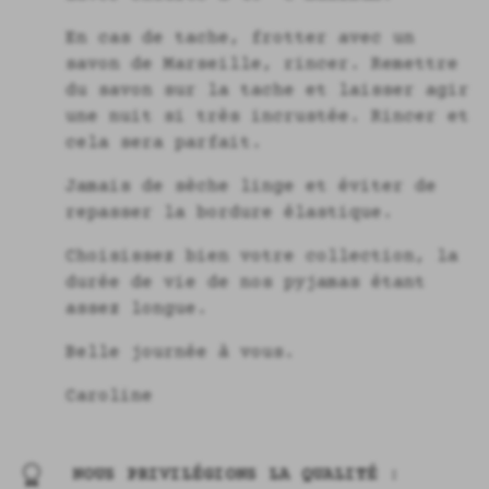
En cas de tache, frotter avec un
savon de Marseille, rincer. Remettre
du savon sur la tache et laisser agir
une nuit si très incrustée. Rincer et
cela sera parfait.
Jamais de sèche linge et éviter de
repasser la bordure élastique.
Choisissez bien votre collection, la
durée de vie de nos pyjamas étant
assez longue.
Belle journée à vous.
Caroline
NOUS PRIVILÉGIONS LA QUALITÉ :