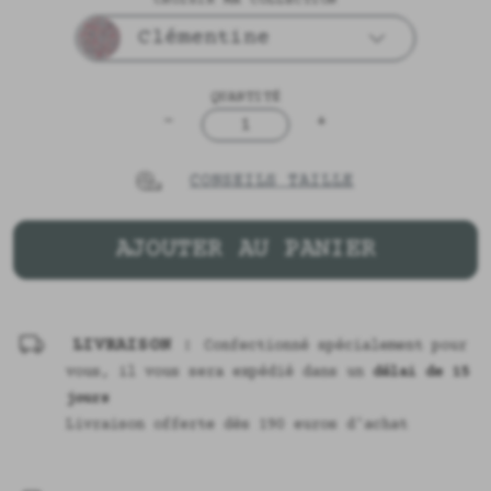
Clémentine
QUANTITÉ
-
+
1
CONSEILS TAILLE
AJOUTER AU PANIER
LIVRAISON :
Confectionné spécialement pour
vous, il vous sera expédié dans un
délai de 15
jours
Livraison offerte dès 190 euros d'achat