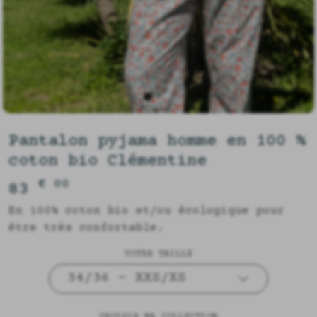
Pantalon pyjama homme en 100 %
coton bio Clémentine
€ 00
83
En 100% coton bio et/ou écologique pour
être très confortable.
VOTRE TAILLE
34/36 - XXS/XS
CHOISIR MA COLLECTION