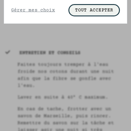
cookies" pour en savoir plus.
100% coton bio
Gérer mes choix
TOUT ACCEPTER
Bretelles réglables
ENTRETIEN ET CONSEILS
Faites toujours tremper à l'eau
froide nos cotons durant une nuit
afin que la fibre se gonfle avec
l'eau.
Laver en suite à 40° C maximum.
En cas de tache, frotter avec un
savon de Marseille, puis rincer.
Remettre du savon sur la tâche et
laisser agir une nuit si très