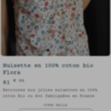
Nuisette en 100% coton bio
Flora
€ 00
81
Retrouvez nos jolies nuisettes en 100%
coton Bio ou éco fabriquées en France
VOTRE TAILLE