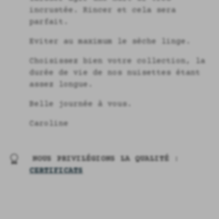
incrustée. Rincer et cela sera
parfait.
Eviter au maximum le sèche linge.
Choisissez bien votre collection, la
durée de vie de nos nuisettes étant
assez longue.
Belle journée à vous.
Caroline
NOUS PRIVILÉGIONS LA QUALITÉ :
CERTIFICATS