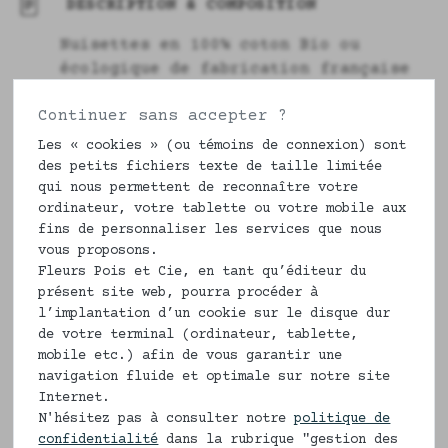
DESCRIPTION & COMPOSITION
Nuisettes en 100% coton Bio ou
écologique de fabrication française
du 34 au 48. Les nuisettes fleurs
Continuer sans accepter ?
Pois et Cie se portent aussi en
petites robes le jour, c'est
comme
Les « cookies » (ou témoins de connexion) sont
vous le voulez.
des petits fichiers texte de taille limitée
qui nous permettent de reconnaître votre
La nuisette Flora est un classique de
ordinateur, votre tablette ou votre mobile aux
notre garde robe. Fleurie avec ses
fins de personnaliser les services que nous
vous proposons.
couleurs pastels, elle est simple et
Fleurs Pois et Cie, en tant qu’éditeur du
fraîche. Tout en coton, elle ne vous
présent site web, pourra procéder à
tiendra pas chaud durant le printemps
l’implantation d’un cookie sur le disque dur
ou l'été. Pour les saisons plus
de votre terminal (ordinateur, tablette,
fraîches, flâner avec Flora nous
mobile etc.) afin de vous garantir une
rendra le soleil et les lumières de
navigation fluide et optimale sur notre site
l'été.
Internet.
N'hésitez pas à consulter notre
politique de
Description
confidentialité
dans la rubrique "gestion des