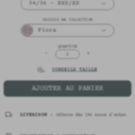
34/36 - XXS/XS
CHOISIR MA COLLECTION
Flora
QUANTITÉ
-
+
1
CONSEILS TAILLE
AJOUTER AU PANIER
LIVRAISON :
Offerte dès 190 euros d'achat