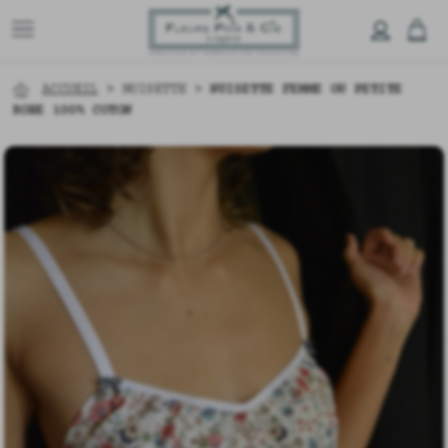
ACCUEIL
>
NUISETTE
>
NUISETTE FEMME OU PETITE
ROBE 100% COTON