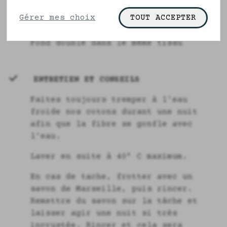
Composition
cookies" pour en savoir plus.
Gérer mes choix
TOUT ACCEPTER
100% coton bio
Fond doublé dans le même tissu
ENTRETIEN ET CONSEILS
Faites toujours tremper à l'eau
froide nos cotons durant une nuit
afin que la fibre se gonfle avec
l'eau.
Laver en suite à 40° C maximum.
En cas de tache, frotter avec un
savon de Marseille, puis rincer.
Remettre du savon sur la tâche et
laisser agir une nuit si très
incrustée. Rincer et cela sera