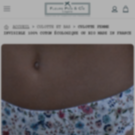
ACCUEIL
>
CULOTTE ET BAS
>
CULOTTE FEMME
INVISIBLE 100% COTON ÉCOLOGIQUE OU BIO MADE IN FRANCE