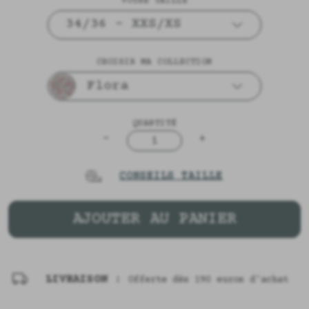
VOTRE TAILLE
34/36 - XXS/XS
CHOISIR MA COLLECTION
Flora
QUANTITÉ
-
+
1
CONSEILS TAILLE
AJOUTER AU PANIER
LIVRAISON :
Offerte dès 190 euros d'achat