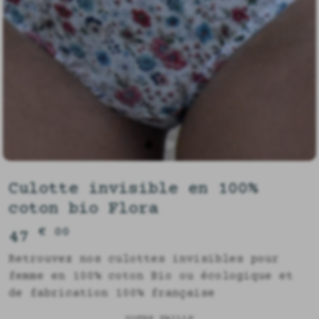
Culotte invisible en 100%
coton bio Flora
€ 00
47
Retrouvez nos culottes invisibles pour
femme en 100% coton Bio ou écologique et
de fabrication 100% française