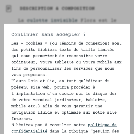
DESCRIPTION & COMPOSITION
La
culotte invisible
Flora est le
nouveau classique que nos tiroirs de
Continuer sans accepter ?
lingerie. Sans élastique et
confortable, en plus d'être frais
Les « cookies » (ou témoins de connexion) sont
grâce à ses jolies fleurs.
des petits fichiers texte de taille limitée
qui nous permettent de reconnaître votre
100% coton bio ou écologique, nos
ordinateur, votre tablette ou votre mobile aux
culottes femmes invisibles le sont
fins de personnaliser les services que nous
vous proposons.
vraiment sous un vêtement même très
Fleurs Pois et Cie, en tant qu’éditeur du
ajusté.
présent site web, pourra procéder à
l’implantation d’un cookie sur le disque dur
Du 34 au 52, il faut avoir des fesses
de votre terminal (ordinateur, tablette,
pour la porter. Fabriquée en France
mobile etc.) afin de vous garantir une
comme l'ensemble de nos
articles
, ce
navigation fluide et optimale sur notre site
sous-vêtement féminin, vous apportera
Internet.
confort et bien-être.
N'hésitez pas à consulter notre
politique de
confidentialité
dans la rubrique "gestion des