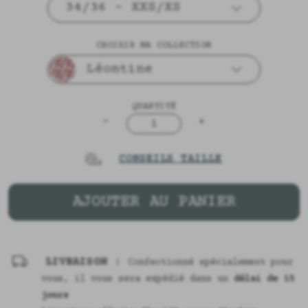
34/36 - XXS/XS
CHOISIR MA COLLECTION
Léontine
QUANTITÉ
-
+
1
CONSEILS TAILLE
AJOUTER AU PANIER
LIVRAISON :
Confectionné spécialement pour
vous, il vous sera expédié dans un
délai de 15
jours