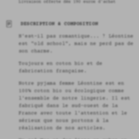
Livraison offerte dès 190 euros d'achat
DESCRIPTION & COMPOSITION
N'est-il pas romantique... ? Léontine
est "old school", mais ne perd pas de
son charme.
Toujours en coton bio et de
fabrication française.
Notre pyjama femme Léontine est en
100% coton bio ou écologique comme
l'ensemble de notre lingerie. Il est
fabriqué dans le sud-ouest de la
France avec toute l'attention et le
sérieux que nous portons à la
réalisation de nos articles.