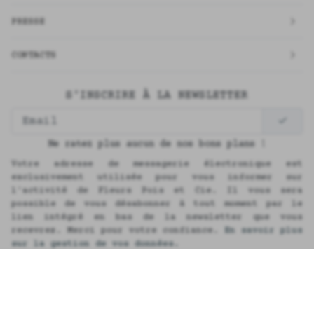
PRESSE
CONTACTS
S'INSCRIRE À LA NEWSLETTER
Ne ratez plus aucun de nos bons plans !
Votre adresse de messagerie électronique est
exclusivement utilisée pour vous informer sur
l'activité de Fleurs Pois et Cie. Il vous sera
possible de vous désabonner à tout moment par le
lien intégré en bas de la newsletter que vous
recevrez. Merci pour votre confiance.
En savoir plus
sur la gestion de vos données.
English
Réalisation MKPDG