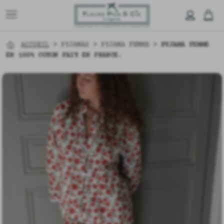
ACCUEIL
>
PYJAMAS
>
PYJAMA FEMME
>
PYJAMA FEMME
EN 100% COTON FAIT EN FRANCE.