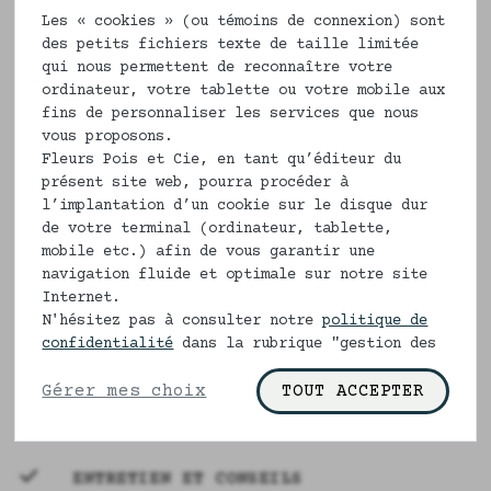
dizaine de jours ouvrés pour vous le
Les « cookies » (ou témoins de connexion) sont
réaliser. Ils peuvent être échangés
des petits fichiers texte de taille limitée
mais ne sont pas remboursés
qui nous permettent de reconnaître votre
ordinateur, votre tablette ou votre mobile aux
Vous pouvez faire des demandes
fins de personnaliser les services que nous
particulières sur la longueur des
vous proposons.
Fleurs Pois et Cie, en tant qu’éditeur du
jambes du pantalon si vous le
présent site web, pourra procéder à
désirez, pour cela il vous suffira de
l’implantation d’un cookie sur le disque dur
nous l'indiquer dans la case
de votre terminal (ordinateur, tablette,
commentaire, après avoir fait votre
mobile etc.) afin de vous garantir une
commande.
navigation fluide et optimale sur notre site
Internet.
Composition
N'hésitez pas à consulter notre
politique de
confidentialité
dans la rubrique "gestion des
100% coton bio
cookies" pour en savoir plus.
Gérer mes choix
TOUT ACCEPTER
Liens ruban
ENTRETIEN ET CONSEILS