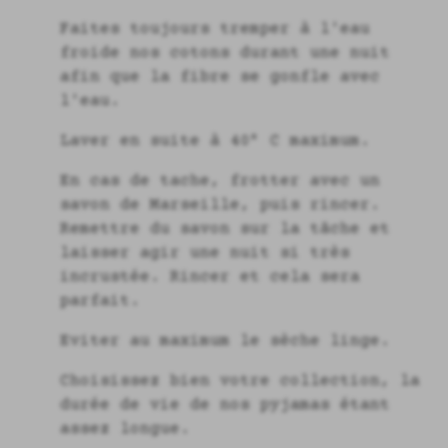
Faites toujours tremper à l'eau
froide nos cotons durant une nuit
afin que la fibre se gonfle avec
l'eau.
Laver en suite à 40° C maximum.
En cas de tache, frotter avec un
savon de Marseille, puis rincer.
Remettre du savon sur la tâche et
laisser agir une nuit si très
incrustée. Rincer et cela sera
parfait.
Eviter au maximum le sèche linge.
Choisissez bien votre collection, la
durée de vie de nos pyjamas étant
assez longue.