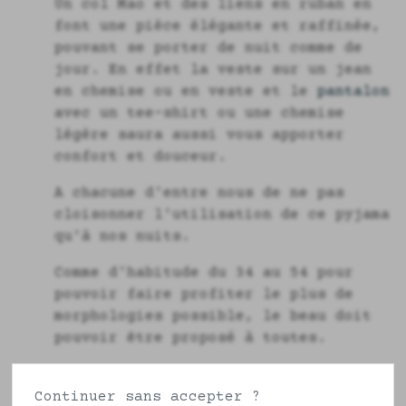
Un col Mao et des liens en ruban en
font une pièce élégante et raffinée,
pouvant se porter de nuit comme de
jour. En effet la veste sur un jean
en chemise ou en veste et le
pantalon
avec un tee-shirt ou une chemise
légère saura aussi vous apporter
confort et douceur.
A chacune d'entre nous de ne pas
cloisonner l'utilisation de ce pyjama
qu'à nos nuits.
Comme d'habitude du 34 au 54 pour
pouvoir faire profiter le plus de
morphologies possible, le beau doit
pouvoir être proposé à toutes.
Les
pyjamas en coton pour femmes
sont
faits à la commande et il faudra une
Continuer sans accepter ?