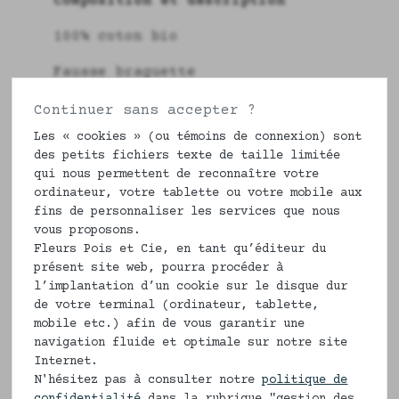
Composition et description
100% coton bio
Fausse braguette
Ceinture plate devant et élastiquée
Continuer sans accepter ?
au dos
Les « cookies » (ou témoins de connexion) sont
des petits fichiers texte de taille limitée
Fond non doublé.
qui nous permettent de reconnaître votre
ordinateur, votre tablette ou votre mobile aux
fins de personnaliser les services que nous
ENTRETIEN ET CONSEILS
vous proposons.
Fleurs Pois et Cie, en tant qu’éditeur du
Faites toujours tremper à l'eau
présent site web, pourra procéder à
froide nos cotons durant une nuit
l’implantation d’un cookie sur le disque dur
de votre terminal (ordinateur, tablette,
afin que la fibre se gonfle avec
mobile etc.) afin de vous garantir une
l'eau.
navigation fluide et optimale sur notre site
Internet.
Laver en suite à 40° C maximum.
N'hésitez pas à consulter notre
politique de
confidentialité
dans la rubrique "gestion des