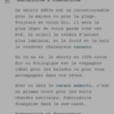
DESCRIPTION & COMPOSITION
Le shorty Adèle est un incontournable
pour la maison ou pour la plage.
Toujours en coton bio, il sera le
plus léger de votre garde robe cet
été. Le soleil le rendra d’autant
plus lumineux, et le froid et la nuit
le rendront chaleureux
caraco
s
Du 34 au 44, le shorty en 100% coton
Bio ou écologique est le compagnon
idéal pour les balades ou pour vous
accompagner dans vos rêves.
Avec ou sans le
caraco assorti
, c'est
un pyjama court pour les nuits
chaudes estivales. Fabrication
française dans le sud-ouest.