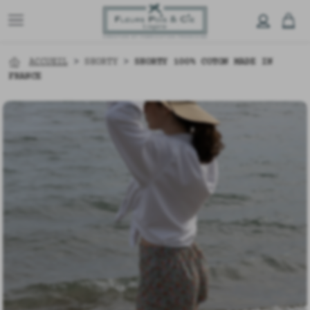
ACCUEIL
>
SHORTY
>
SHORTY 100% COTON MADE IN
FRANCE