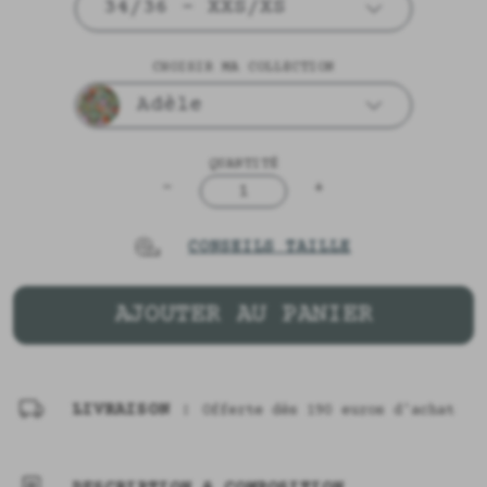
34/36 - XXS/XS
CHOISIR MA COLLECTION
Adèle
QUANTITÉ
-
+
1
CONSEILS TAILLE
AJOUTER AU PANIER
LIVRAISON :
Offerte dès 190 euros d'achat