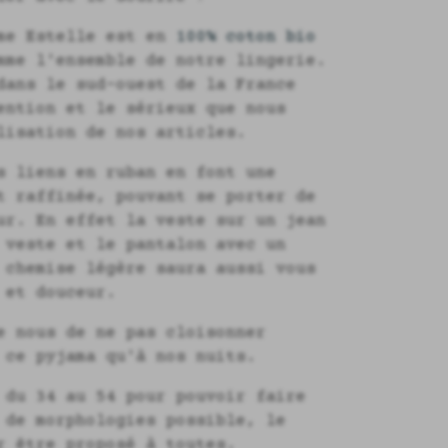
mme Estelle est en
100% coton bio
mme l'ensemble de notre lingerie.
dans le sud-ouest de la France
ention et le sérieux que nous
lisation de nos articles.
s liens en ruban en font une
t raffinée, pouvant se porter de
ur. En effet la veste sur un jean
 veste et le pantalon avec un
 chemise légère saura aussi vous
 et douceur.
e nous de ne pas cloisonner
 ce pyjama qu'à nos nuits.
 du 34 au 54 pour pouvoir faire
 de morphologies possible, le
r être proposé à toutes.