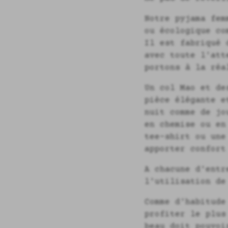
Notre pyjama fe
ou écologique co
Il est fabriqué 
avec toute l'att
portons à la réa
Un col Mao et de
pièce élégante e
nuit comme de jo
en chemise ou en
tee-shirt ou une
apporter confort
A chacune d'entr
l'utilisation de
Comme d'habitude
profiter le plus
beau doit pouvoi