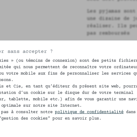
Les pyjamas sont
une dizaine de j
réaliser. Ils pe
pas remboursés
Vous pouvez fair
er sans accepter ?
la longueur des 
désirez, pour ce
kies » (ou témoins de connexion) sont des petits fichier
mitée qui nous permettent de reconnaître votre ordinateu
l'indiquer dans 
ou votre mobile aux fins de personnaliser les services q
fait votre comma
osons.
is et Cie, en tant qu’éditeur du présent site web, pourr
Découvrez toute
ntation d’un cookie sur le disque dur de votre terminal
femmes fabriqués
ur, tablette, mobile etc.) afin de vous garantir une nav
 optimale sur notre site Internet.
Composition
 pas à consulter notre
politique de confidentialité
dans
"gestion des cookies" pour en savoir plus.
100% coton bio
Liens ruban