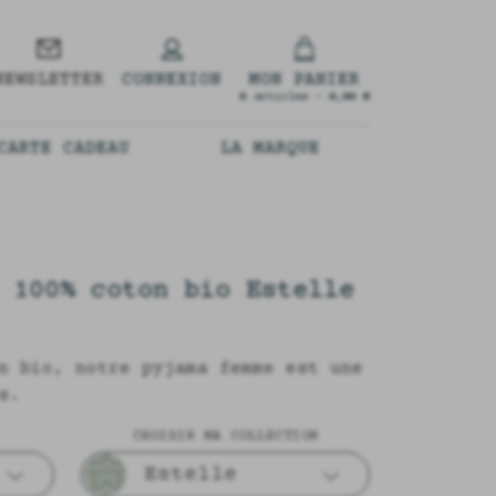
NEWSLETTER
CONNEXION
MON PANIER
0
articles -
0,00 €
CARTE CADEAU
LA MARQUE
 100% coton bio Estelle
n bio, notre pyjama femme est une
s.
CHOISIR MA COLLECTION
Estelle