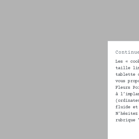
Continu
Les « coo
taille li
tablette 
vous prop
Fleurs Po
à l’impla
(ordinate
fluide et
N'hésitez
rubrique 