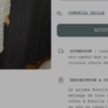
CONSEILS TAILLE
AJOU
LIVRAISON :
Conf
sera expédié dans u
Livraison offerte dè
DESCRIPTION & CO
Le pyjama Estell
mélange de bleu 
offre à Estelle 
ne pas se réveil