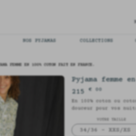
NOS PYJAMAS
COLLECTIONS
AMA FEMME EN 100% COTON FAIT EN FRANCE.
Pyjama femme en
€ 00
215
En 100% coton ou coto
douceur pour vos nuit
VOTRE TAILLE
34/36 - XXS/XS