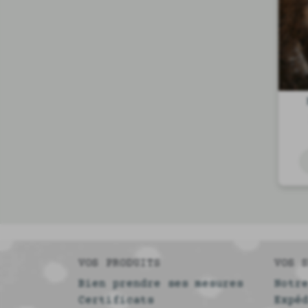
VOS PRODUITS
VOS 
Bien prendre ses mesures
Notr
Certificats
Expé