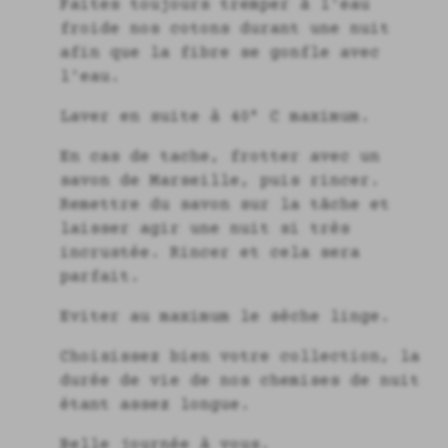
Faites toujours tremper à l'eau
froide nos cotons durant une nuit
afin que la fibre se gonfle avec
l'eau.
Laver en suite à 40° C maximum.
En cas de tache, frotter avec un
savon de Marseille, puis rincer.
Remettre du savon sur la tâche et
laisser agir une nuit si très
incrustée. Rincer et cela sera
parfait.
Eviter au maximum le sèche linge.
Choisissez bien votre collection, la
durée de vie de nos chemises de nuit
étant assez longue.
Belle journée à vous.