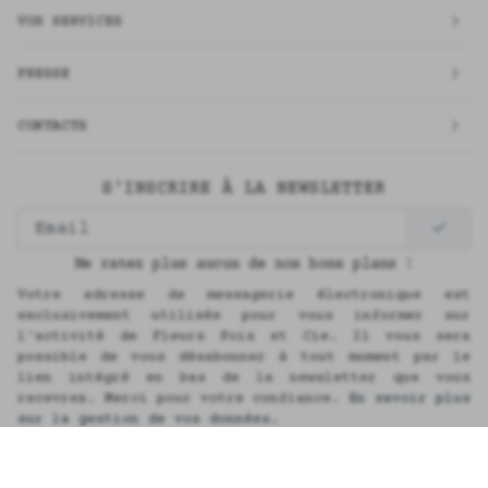
VOS SERVICES
PRESSE
CONTACTS
S'INSCRIRE À LA NEWSLETTER
Ne ratez plus aucun de nos bons plans !
Votre adresse de messagerie électronique est
exclusivement utilisée pour vous informer sur
l'activité de Fleurs Pois et Cie. Il vous sera
possible de vous désabonner à tout moment par le
lien intégré en bas de la newsletter que vous
recevrez. Merci pour votre confiance.
En savoir plus
sur la gestion de vos données.
English