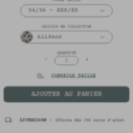
VOTRE TAILLE
34/36 - XXS/XS
CHOISIR MA COLLECTION
Aliénor
QUANTITÉ
-
+
1
CONSEILS TAILLE
AJOUTER AU PANIER
LIVRAISON :
Offerte dès 190 euros d'achat