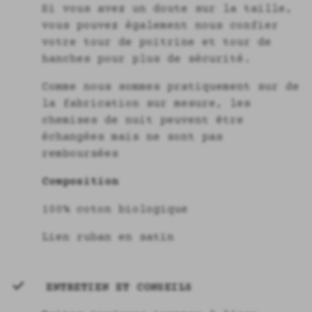
Si vous avez un doute sur la taille,
vous pouvez également nous confier
votre tour de poitrine et tour de
hanches pour plus de sécurité.
Comme nous sommes pratiquement sur de
la fabrication sur mesure, les
chemises de nuit peuvent être
échangées mais ne sont pas
remboursées
Composition
100% coton biologique
Lien ruban en satin
ENTRETIEN ET CONSEILS