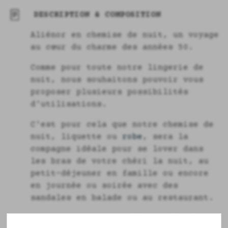
DESCRIPTION & COMPOSITION
Aliénor en chemise de nuit, un voyage
au cœur du charme des années 50.
Comme pour toute notre lingerie de
nuit, nous souhaitons pouvoir vous
proposer plusieurs possibilités
d'utilisations.
C'est pour cela que notre chemise de
nuit, liquette ou
robe
, sera la
compagne idéale pour se lover dans
les bras de votre chéri la nuit, au
petit-déjeuner en famille ou encore
en journée ou soirée avec des
sandales en balade ou au restaurant.
En 100% coton comme l'ensemble de nos