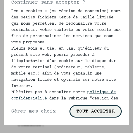
collections avec une poche de côté et
Continuer sans accepter ?
trois liens en ruban, pour apporter
Les « cookies » (ou témoins de connexion) sont
une féminité et une élégance
des petits fichiers texte de taille limitée
particulière. le col Mao est
qui nous permettent de reconnaître votre
également une volonté de se
ordinateur, votre tablette ou votre mobile aux
fins de personnaliser les services que nous
différencier des chemises de
nuit
vous proposons.
traditionnelles.
Fleurs Pois et Cie, en tant qu’éditeur du
présent site web, pourra procéder à
Fabriquée dans le sud-ouest de la
l’implantation d’un cookie sur le disque dur
France, il nous faudra une dizaine de
de votre terminal (ordinateur, tablette,
jours ouvrés pour vous livrer. Si
mobile etc.) afin de vous garantir une
vous êtes très grande ou au contraire
navigation fluide et optimale sur notre site
très petite, merci de nous indiquer
Internet.
la longueur que vous désirez, en
N'hésitez pas à consulter notre
politique de
partant de la couture d'épaule cou.
confidentialité
dans la rubrique "gestion des
cookies" pour en savoir plus.
Il vous suffira de nous l'indiquer
Gérer mes choix
TOUT ACCEPTER
dans la case commentaire après votre
commande.